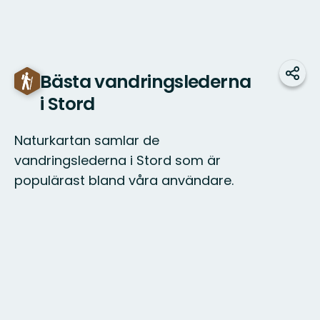
Bästa vandringslederna
Dela
i Stord
Naturkartan samlar de
vandringslederna i Stord som är
populärast bland våra användare.
Karta