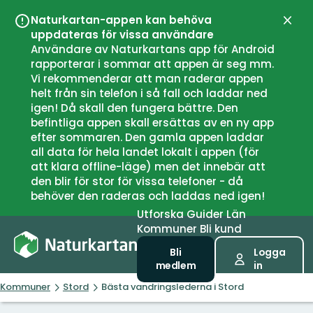
Naturkartan-appen kan behöva
Stän
uppdateras för vissa användare
Användare av Naturkartans app för Android
rapporterar i sommar att appen är seg mm.
Vi rekommenderar att man raderar appen
helt från sin telefon i så fall och laddar ned
igen! Då skall den fungera bättre. Den
befintliga appen skall ersättas av en ny app
efter sommaren. Den gamla appen laddar
all data för hela landet lokalt i appen (för
att klara offline-läge) men det innebär att
den blir för stor för vissa telefoner - då
behöver den raderas och laddas ned igen!
Utforska
Guider
Län
Kommuner
Bli kund
Bli
Logga
medlem
in
Kommuner
Stord
Bästa vandringslederna i Stord