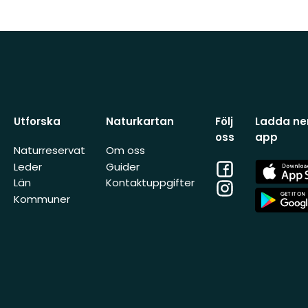
Utforska
Naturkartan
Följ
Ladda ner
oss
app
Naturreservat
Om oss
Facebook
App
Leder
Guider
Store
Län
Kontaktuppgifter
Instagram
App
Kommuner
Store