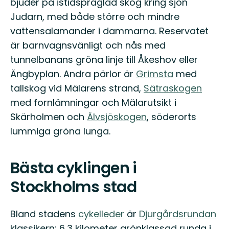
bjuder på istidspräglad skog kring sjön
Judarn, med både större och mindre
vattensalamander i dammarna. Reservatet
är barnvagnsvänligt och nås med
tunnelbanans gröna linje till Åkeshov eller
Ängbyplan. Andra pärlor är
Grimsta
med
tallskog vid Mälarens strand,
Sätraskogen
med fornlämningar och Mälarutsikt i
Skärholmen och
Älvsjöskogen
, söderorts
lummiga gröna lunga.
Bästa cyklingen i
Stockholms stad
Bland stadens
cykelleder
är
Djurgårdsrundan
klassikern: 6,3 kilometer grönklassad runda i