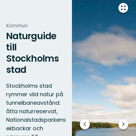
Gå
till
helsk
Kommun
Naturguide
till
Stockholms
stad
Stockholms stad
rymmer vild natur på
tunnelbaneavstånd:
åtta naturreservat,
Nationalstadsparkens
Föregående
Nästa
ekbackar och
bild
bildsp