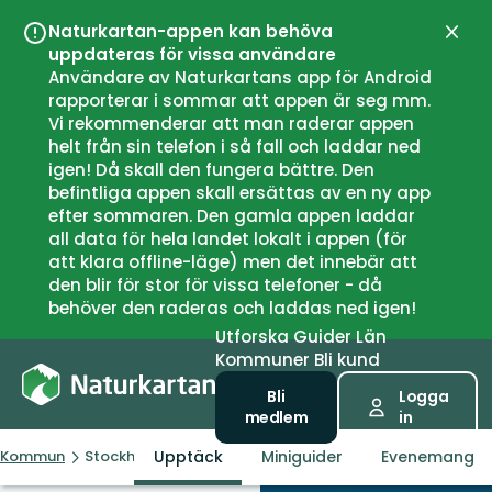
Naturkartan-appen kan behöva
Stän
uppdateras för vissa användare
Användare av Naturkartans app för Android
rapporterar i sommar att appen är seg mm.
Vi rekommenderar att man raderar appen
helt från sin telefon i så fall och laddar ned
igen! Då skall den fungera bättre. Den
befintliga appen skall ersättas av en ny app
efter sommaren. Den gamla appen laddar
all data för hela landet lokalt i appen (för
att klara offline-läge) men det innebär att
den blir för stor för vissa telefoner - då
behöver den raderas och laddas ned igen!
Utforska
Guider
Län
Kommuner
Bli kund
Bli
Logga
medlem
in
Upptäck
Miniguider
Evenemang
Kommun
Stockholms stad