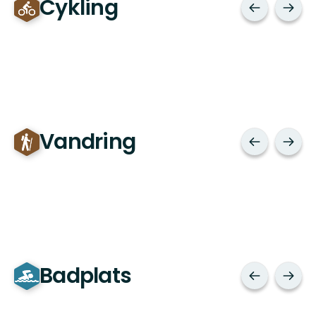
Cykling
Vandring
Badplats