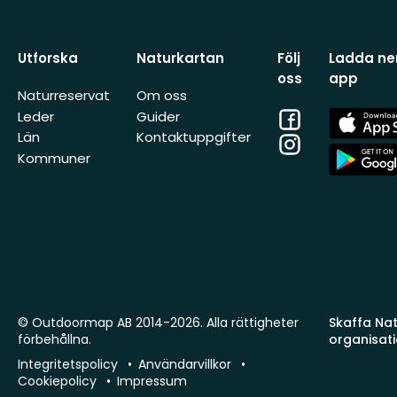
Utforska
Naturkartan
Följ
Ladda ner
oss
app
Naturreservat
Om oss
Facebook
App
Leder
Guider
Store
Län
Kontaktuppgifter
Instagram
App
Kommuner
Store
© Outdoormap AB 2014-2026. Alla rättigheter
Skaffa Natu
förbehållna.
organisat
Integritetspolicy
Användarvillkor
Cookiepolicy
Impressum