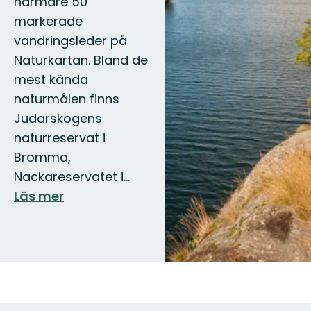
närmare 50
markerade
vandringsleder på
Naturkartan. Bland de
mest kända
naturmålen finns
Judarskogens
naturreservat i
Bromma,
Nackareservatet i…
Läs mer
Karta