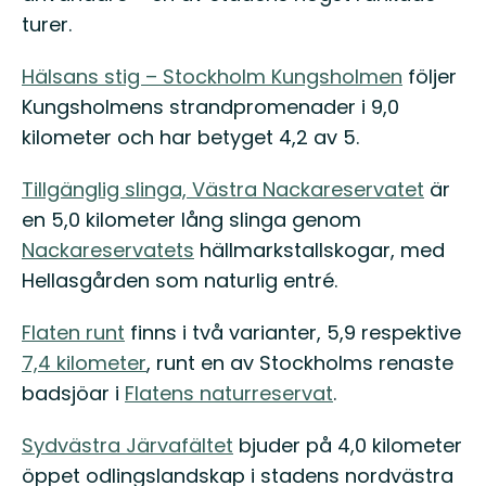
turer.
Hälsans stig – Stockholm Kungsholmen
följer
Kungsholmens strandpromenader i 9,0
kilometer och har betyget 4,2 av 5.
Tillgänglig slinga, Västra Nackareservatet
är
en 5,0 kilometer lång slinga genom
Nackareservatets
hällmarkstallskogar, med
Hellasgården som naturlig entré.
Flaten runt
finns i två varianter, 5,9 respektive
7,4 kilometer
, runt en av Stockholms renaste
badsjöar i
Flatens naturreservat
.
Sydvästra Järvafältet
bjuder på 4,0 kilometer
öppet odlingslandskap i stadens nordvästra