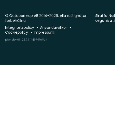
© Outdoormap AB 2014-2026. Alla rättigheter
Skaffa Natu
förbehållna.
organisat
Integritetspolicy
Användarvillkor
Cookiepolicy
Impressum
phx-sto-01 · 26.7.1 (449747a8c)