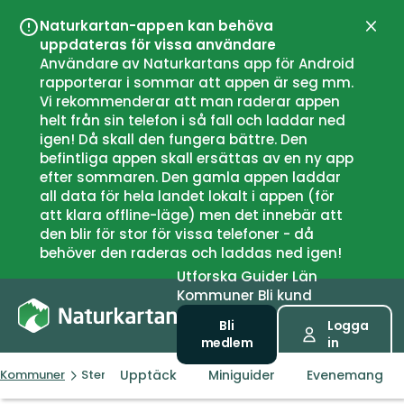
Naturkartan-appen kan behöva
Stän
uppdateras för vissa användare
Användare av Naturkartans app för Android
rapporterar i sommar att appen är seg mm.
Vi rekommenderar att man raderar appen
helt från sin telefon i så fall och laddar ned
igen! Då skall den fungera bättre. Den
befintliga appen skall ersättas av en ny app
efter sommaren. Den gamla appen laddar
all data för hela landet lokalt i appen (för
att klara offline-läge) men det innebär att
den blir för stor för vissa telefoner - då
behöver den raderas och laddas ned igen!
Utforska
Guider
Län
Kommuner
Bli kund
Bli
Logga
medlem
in
Upptäck
Miniguider
Evenemang
Kommuner
Stenungsund