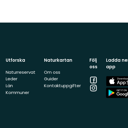
Utforska
Naturkartan
Följ
Ladda ner
oss
app
Naturreservat
Om oss
Facebook
App
Leder
Guider
Store
Län
Kontaktuppgifter
Instagram
App
Kommuner
Store