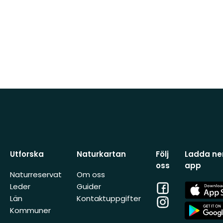
Utforska
Naturkartan
Följ
Ladda ner
oss
app
Naturreservat
Om oss
Facebook
App
Leder
Guider
Store
Län
Kontaktuppgifter
Instagram
App
Kommuner
Store