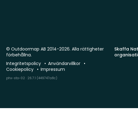
© Outdoormap AB 2014-2026. Alla rättigheter
Skaffa Natu
förbehållna.
organisat
Integritetspolicy
Användarvillkor
Cookiepolicy
Impressum
phx-sto-02 · 26.7.1 (449747a8c)