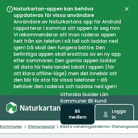
Naturkartan-appen kan behöva
Stän
uppdateras för vissa användare
Användare av Naturkartans app för Android
rapporterar i sommar att appen är seg mm.
Vi rekommenderar att man raderar appen
helt från sin telefon i så fall och laddar ned
igen! Då skall den fungera bättre. Den
befintliga appen skall ersättas av en ny app
efter sommaren. Den gamla appen laddar
all data för hela landet lokalt i appen (för
att klara offline-läge) men det innebär att
den blir för stor för vissa telefoner - då
behöver den raderas och laddas ned igen!
Utforska
Guider
Län
Kommuner
Bli kund
Bli
Logga
medlem
in
Kommuner
Stenungsund
Bästa vandringslederna i Stenungsun