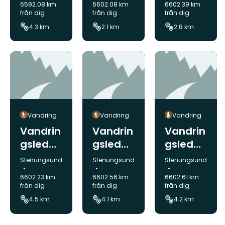
6592.08 km
6602.08 km
6602.39 km
Grön
Röd
från dig
från dig
från dig
Söder
4.3 km
2.1 km
2.8 km
Vandring
Vandring
Vandring
Vandrin
Vandrin
Vandrin
gsled
gsled
gsled
Bottens
Bottens
Bottens
Kommun:
Kommun:
Kommun:
Stenungsund
Stenungsund
Stenungsund
tugan
tugan
tugan
6602.23 km
6602.56 km
6602.61 km
Röd
Gul
Blå
från dig
från dig
från dig
Norr
4.5 km
4.1 km
4.2 km