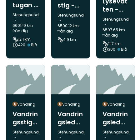
Lysevat
tugan -
stig -
ten -
Lysevat
Stenun
Kommun:
Stenungsund
Kommun:
Stenungsund
Hasterö
Kommun:
Stenungsund
ten,
gsund
d,
6601.19 km
6590.12 km
Bohusle
6597.65 km
från dig
från dig
Bohusle
från dig
den
12.1 km
4.9 km
den
11.7 km
Etapp 9
Svårighetsgrad:
420
Blå
Etapp
Svårighet
300
Blå
10
Vandring
Vandring
Vandring
Vandrin
Vandrin
Vandrin
gsstig
gsled
gsled
Ramsön
Bottens
Bottens
Kommun:
Kommun:
Kommun:
Stenungsund
Stenungsund
Stenungsund
tugan
tugan