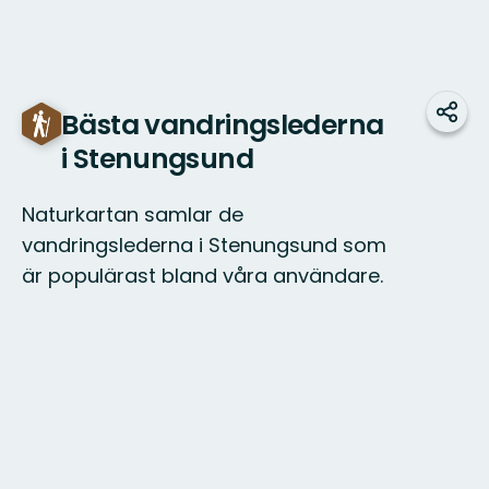
Bästa vandringslederna
Dela
i Stenungsund
Naturkartan samlar de
vandringslederna i Stenungsund som
är populärast bland våra användare.
Karta