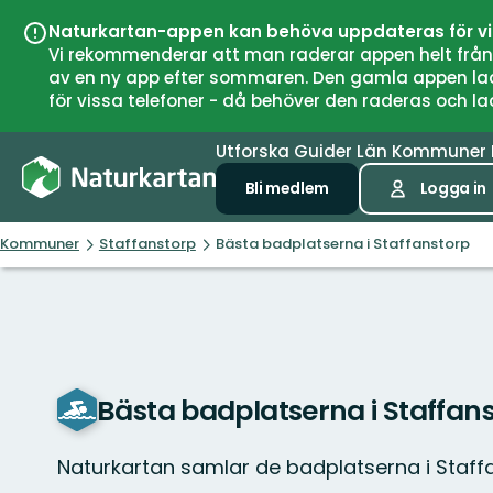
Naturkartan-appen kan behöva uppdateras för v
Vi rekommenderar att man raderar appen helt från si
av en ny app efter sommaren. Den gamla appen laddar
för vissa telefoner - då behöver den raderas och l
Utforska
Guider
Län
Kommuner
Bli medlem
Logga in
Kommuner
Staffanstorp
Bästa badplatserna i Staffanstorp
Bästa badplatserna i Staffan
Naturkartan samlar de badplatserna i Staf