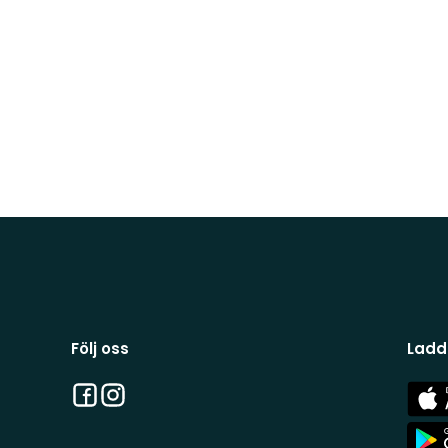
Följ oss
Ladd
Facebook
Instagram
App
Stor
App