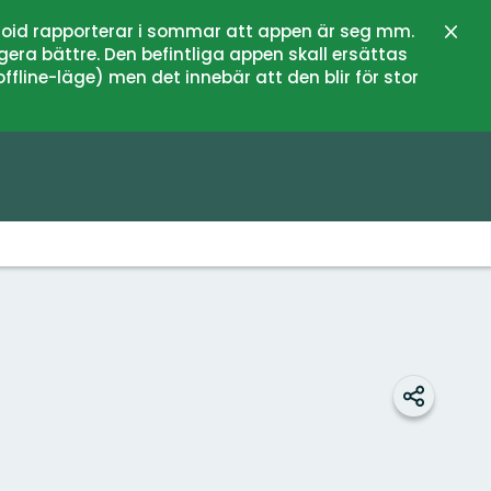
oid rapporterar i sommar att appen är seg mm.
Stän
gera bättre. Den befintliga appen skall ersättas
fline-läge) men det innebär att den blir för stor
Dela