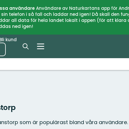
issa användare
Användare av Naturkartans app för Andr
n telefon i så fall och laddar ned igen! Då skall den fun
 all data för hela landet lokalt i appen (för att klara of
addas ned igen!
Bli kund
storp
fanstorp som är populärast bland våra användare.