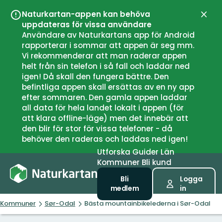
Naturkartan-appen kan behöva
Stän
uppdateras för vissa användare
Användare av Naturkartans app för Android
rapporterar i sommar att appen är seg mm.
Vi rekommenderar att man raderar appen
helt från sin telefon i så fall och laddar ned
igen! Då skall den fungera bättre. Den
befintliga appen skall ersättas av en ny app
efter sommaren. Den gamla appen laddar
all data för hela landet lokalt i appen (för
att klara offline-läge) men det innebär att
den blir för stor för vissa telefoner - då
behöver den raderas och laddas ned igen!
Utforska
Guider
Län
Kommuner
Bli kund
Bli
Logga
medlem
in
Kommuner
Sør-Odal
Bästa mountainbikelederna i Sør-Odal