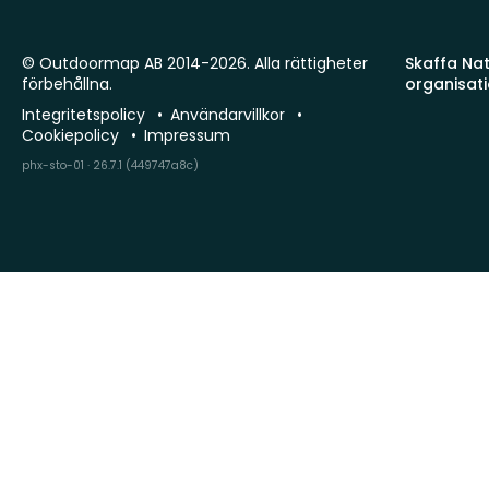
© Outdoormap AB 2014-2026. Alla rättigheter
Skaffa Natu
förbehållna.
organisat
Integritetspolicy
Användarvillkor
Cookiepolicy
Impressum
phx-sto-01 · 26.7.1 (449747a8c)