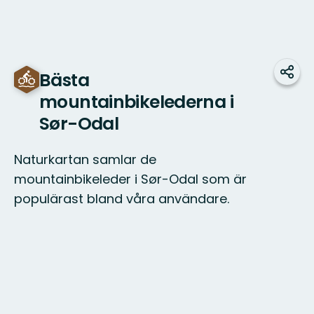
Bästa
Dela
mountainbikelederna i
Sør-Odal
Naturkartan samlar de
mountainbikeleder i Sør-Odal som är
populärast bland våra användare.
Karta