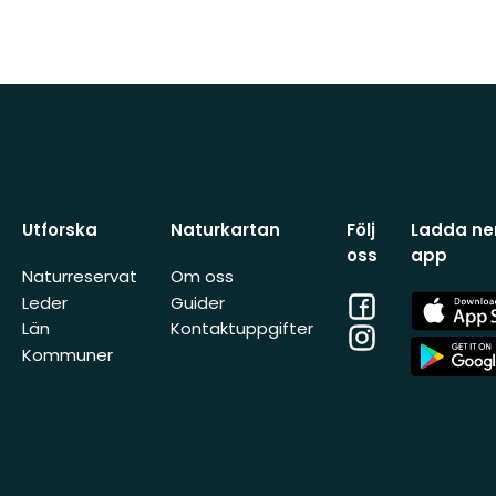
Utforska
Naturkartan
Följ
Ladda ner
oss
app
Naturreservat
Om oss
Facebook
App
Leder
Guider
Store
Län
Kontaktuppgifter
Instagram
App
Kommuner
Store