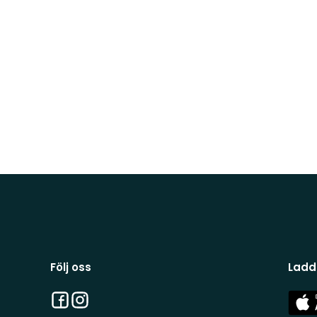
Följ oss
Ladd
Facebook
Instagram
App
Stor