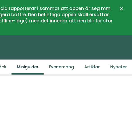
oid rapporterar i sommar att appen är seg mm.
Stän
gera bättre. Den befintliga appen skall ersättas
fline-läge) men det innebär att den blir för stor
äck
Miniguider
Evenemang
Artiklar
Nyheter