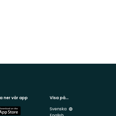
a ner vår app
Visa på…
Svenska
e
English