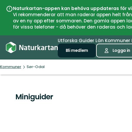
Naturkartan-appen kan behöva uppdateras för v
Vi rekommenderar att man raderar appen helt från si
av en ny app efter sommaren. Den gamla appen laddar
för vissa telefoner - då behöver den raderas och l
Utforska
Guider
Län
Kommuner
Bli medlem
Logga in
Kommuner
Sør-Odal
Miniguider