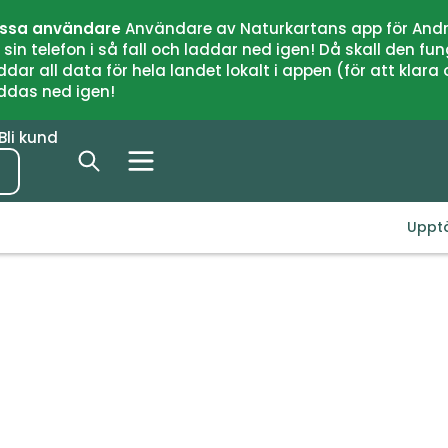
issa användare
Användare av Naturkartans app för Andr
n telefon i så fall och laddar ned igen! Då skall den fun
 all data för hela landet lokalt i appen (för att klara of
addas ned igen!
Bli kund
Uppt