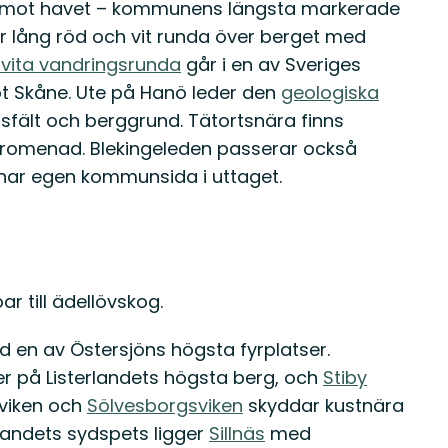
t mot havet – kommunens längsta markerade
r lång röd och vit runda över berget med
 vita vandringsrunda
går i en av Sveriges
t Skåne. Ute på Hanö leder den
geologiska
nsfält och berggrund. Tätortsnära finns
 promenad. Blekingeleden passerar också
ar egen kommunsida i uttaget.
r till ädellövskog.
 en av Östersjöns högsta fyrplatser.
 på Listerlandets högsta berg, och
Stiby
eviken och
Sölvesborgsviken
skyddar kustnära
rlandets sydspets ligger
Sillnäs
med