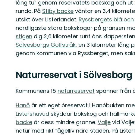
lång tur genom reservatets bokskog och u
runda. På
Stiby backe
väntar en 3,4 kilomete
utsikt över Listerlandet.
Ryssbergets blå och
nordligaste stora bokskogar på gränsen mo
stigen
dig 2,6 kilometer runt öns klapperste
Sölvesborgs Golfstråk
, en 3 kilometer lång
genom kommunen via Ryssberget, men sakn
Naturreservat i Sölvesborg
Kommunens 15
naturreservat
spänner från öa
Hanö
är ett eget öreservat i Hanöbukten med
Listershuvud
skyddar bokskog och hällmarker
backe
är dess mindre granne.
Valje
vid Valj
natur med rikt fågelliv nära staden. På Liste