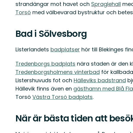
strandängar mot havet och
Spraglehall
med 
Torsö
med välbevarad bystruktur och betes
Bad i Sölvesborg
Listerlandets
badplatser
hör till Blekinges f
Tredenborgs badplats
nära staden är den k
Tredenborgsholmens vinterbad
för kallbad
Listershuvuds fot och
Hälleviks badstrand
bj
Hällevik finns även en
gästhamn med Blå Fl
Torsö
Västra Torsö badplats
.
När är bästa tiden att bes