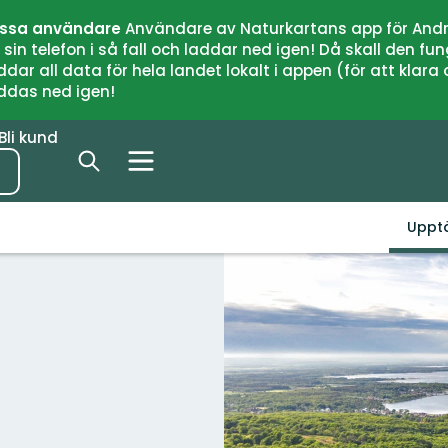
issa användare
Användare av Naturkartans app för Andr
n telefon i så fall och laddar ned igen! Då skall den fun
 all data för hela landet lokalt i appen (för att klara of
addas ned igen!
Bli kund
Uppt