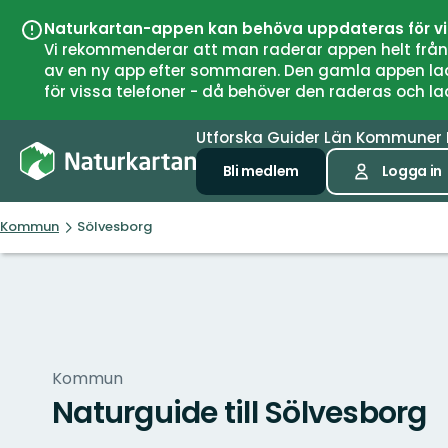
Naturkartan-appen kan behöva uppdateras för v
Vi rekommenderar att man raderar appen helt från si
av en ny app efter sommaren. Den gamla appen laddar
för vissa telefoner - då behöver den raderas och l
Utforska
Guider
Län
Kommuner
Bli medlem
Logga in
Kommun
Sölvesborg
Kommun
Naturguide till Sölvesborg