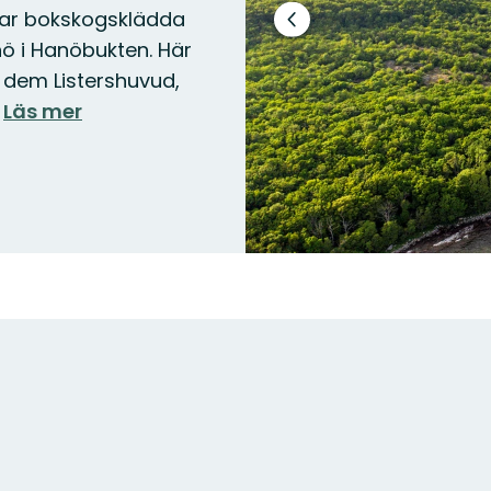
lar bokskogsklädda
Föregående
nö i Hanöbukten. Här
bild
d dem Listershuvud,
…
Läs mer