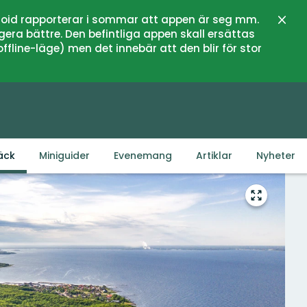
oid rapporterar i sommar att appen är seg mm.
Stän
gera bättre. Den befintliga appen skall ersättas
fline-läge) men det innebär att den blir för stor
äck
Miniguider
Evenemang
Artiklar
Nyheter
Gå
till
helskärms