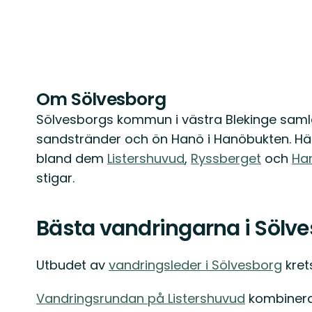
Om Sölvesborg
Sölvesborgs kommun i västra Blekinge samla
sandstränder och ön Hanö i Hanöbukten. Här 
bland dem
Listershuvud
,
Ryssberget
och
Ha
stigar.
Bästa vandringarna i Sölv
Utbudet av
vandringsleder i Sölvesborg
kret
Vandringsrundan på Listershuvud
kombinerar 