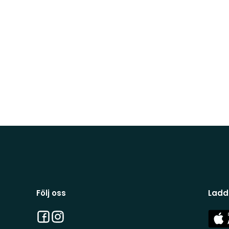
Följ oss
Ladd
Facebook
Instagram
App
Stor