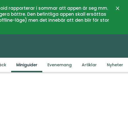
oid rapporterar i sommar att appen är seg mm.
Stän
gera bättre. Den befintliga appen skall ersättas
fline-läge) men det innebär att den blir för stor
äck
Miniguider
Evenemang
Artiklar
Nyheter