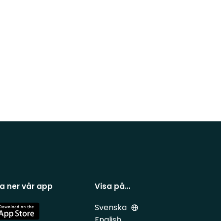
a ner vår app
Visa på…
Svenska
e
English