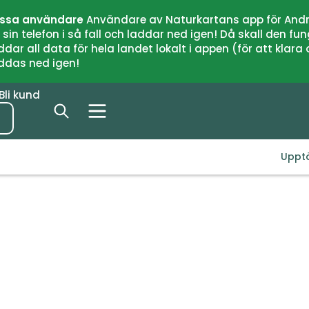
issa användare
Användare av Naturkartans app för Andr
n telefon i så fall och laddar ned igen! Då skall den fun
 all data för hela landet lokalt i appen (för att klara of
addas ned igen!
Bli kund
Uppt