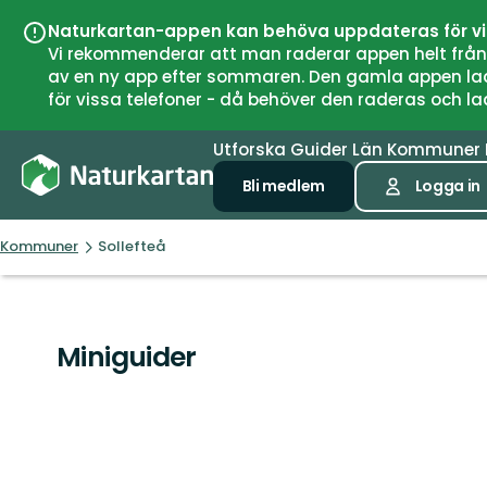
Naturkartan-appen kan behöva uppdateras för v
Vi rekommenderar att man raderar appen helt från si
av en ny app efter sommaren. Den gamla appen laddar
för vissa telefoner - då behöver den raderas och l
Utforska
Guider
Län
Kommuner
Bli medlem
Logga in
Kommuner
Sollefteå
Miniguider