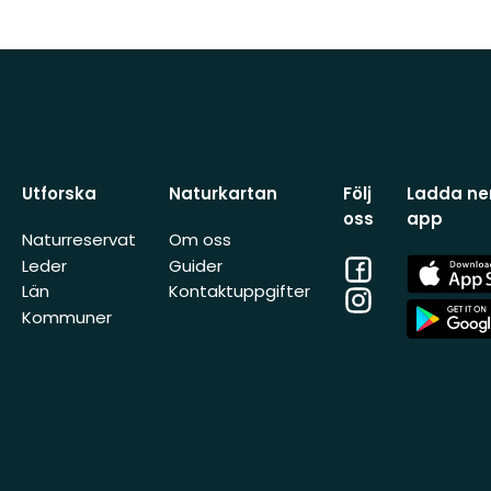
Utforska
Naturkartan
Följ
Ladda ner
oss
app
Naturreservat
Om oss
Facebook
App
Leder
Guider
Store
Län
Kontaktuppgifter
Instagram
App
Kommuner
Store