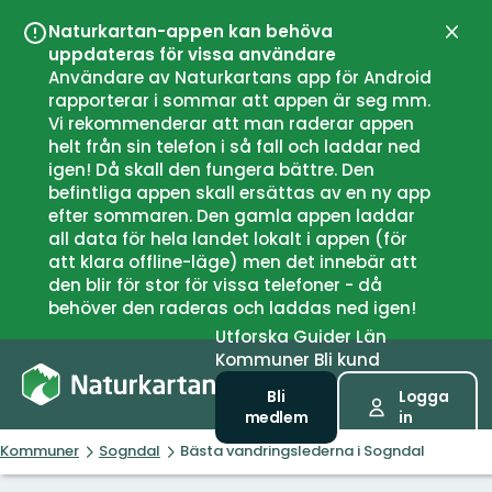
Naturkartan-appen kan behöva
Stän
uppdateras för vissa användare
Användare av Naturkartans app för Android
rapporterar i sommar att appen är seg mm.
Vi rekommenderar att man raderar appen
helt från sin telefon i så fall och laddar ned
igen! Då skall den fungera bättre. Den
befintliga appen skall ersättas av en ny app
efter sommaren. Den gamla appen laddar
all data för hela landet lokalt i appen (för
att klara offline-läge) men det innebär att
den blir för stor för vissa telefoner - då
behöver den raderas och laddas ned igen!
Utforska
Guider
Län
Kommuner
Bli kund
Bli
Logga
medlem
in
Kommuner
Sogndal
Bästa vandringslederna i Sogndal