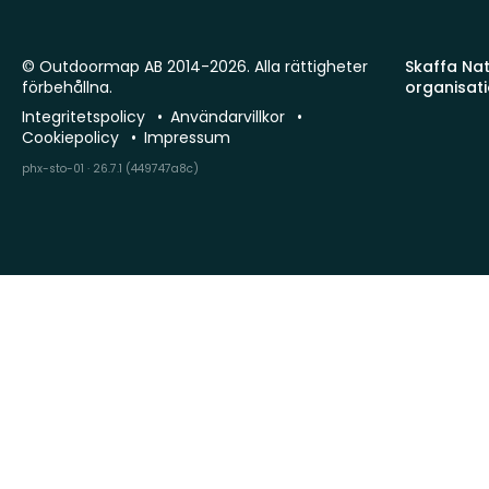
© Outdoormap AB 2014-2026. Alla rättigheter
Skaffa Natu
förbehållna.
organisat
Integritetspolicy
Användarvillkor
Cookiepolicy
Impressum
phx-sto-01 · 26.7.1 (449747a8c)