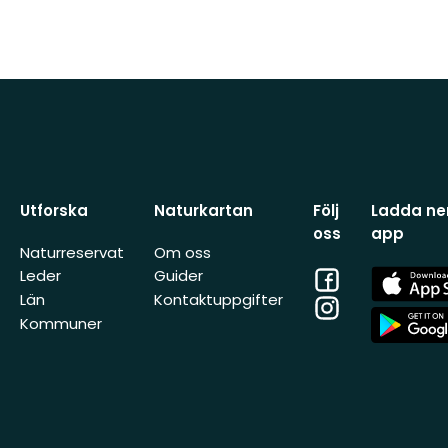
Utforska
Naturkartan
Följ
Ladda ner
oss
app
Naturreservat
Om oss
Facebook
App
Leder
Guider
Store
Län
Kontaktuppgifter
Instagram
App
Kommuner
Store