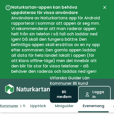
Naturkartan-appen kan behöva
Stän
uppdateras för vissa användare
Användare av Naturkartans app för Android
rapporterar i sommar att appen är seg mm.
Vi rekommenderar att man raderar appen
helt från sin telefon i så fall och laddar ned
igen! Då skall den fungera bättre. Den
befintliga appen skall ersättas av en ny app
efter sommaren. Den gamla appen laddar
all data för hela landet lokalt i appen (för
att klara offline-läge) men det innebär att
den blir för stor för vissa telefoner - då
behöver den raderas och laddas ned igen!
Utforska
Guider
Län
Kommuner
Bli kund
Bli
Logga
medlem
in
Upptäck
Miniguider
Evenemang
Kommuner
Sogndal