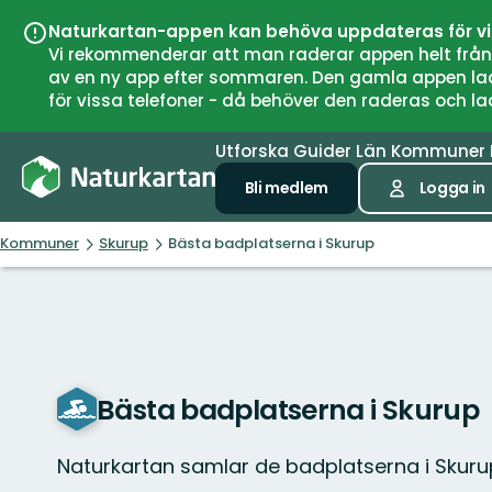
Naturkartan-appen kan behöva uppdateras för v
Vi rekommenderar att man raderar appen helt från si
av en ny app efter sommaren. Den gamla appen laddar
för vissa telefoner - då behöver den raderas och l
Utforska
Guider
Län
Kommuner
Bli medlem
Logga in
Kommuner
Skurup
Bästa badplatserna i Skurup
Bästa badplatserna i Skurup
Naturkartan samlar de badplatserna i Skur