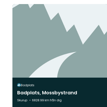
Badplats
Badplats, Mossbystrand
Kommun:
Skurup
6828.99 km från dig