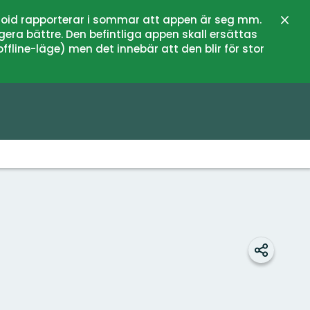
oid rapporterar i sommar att appen är seg mm.
Stän
gera bättre. Den befintliga appen skall ersättas
fline-läge) men det innebär att den blir för stor
Dela