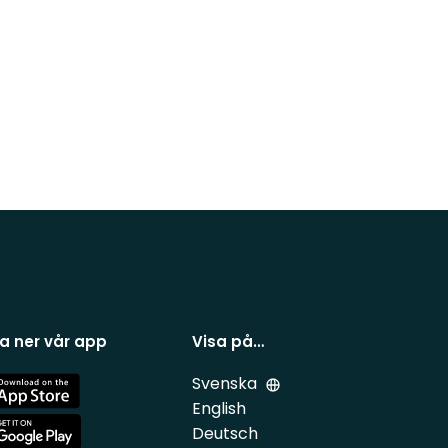
a ner vår app
Visa på…
Svenska
e
English
Deutsch
e