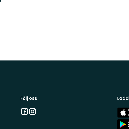
Följ oss
Ladd
Facebook
Instagram
App
Stor
App
Stor