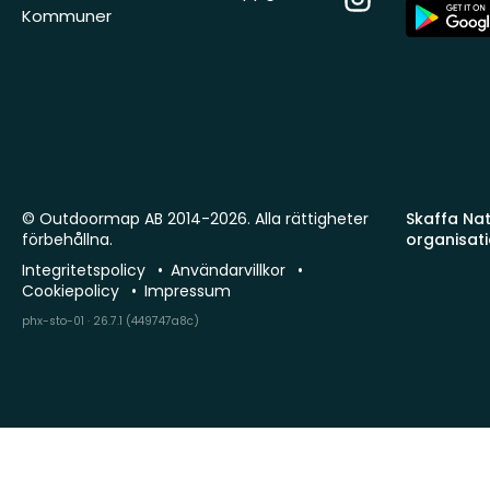
App
Kommuner
Store
© Outdoormap AB 2014-2026. Alla rättigheter
Skaffa Natu
förbehållna.
organisat
Integritetspolicy
Användarvillkor
Cookiepolicy
Impressum
phx-sto-01 · 26.7.1 (449747a8c)