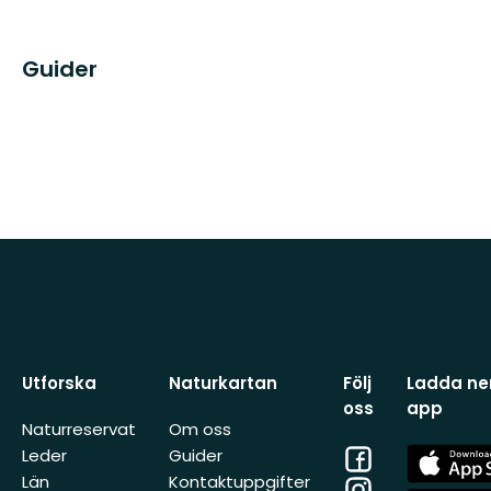
Guider
Utforska
Naturkartan
Följ
Ladda ner
oss
app
Naturreservat
Om oss
Facebook
App
Leder
Guider
Store
Län
Kontaktuppgifter
Instagram