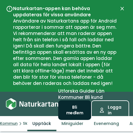
Naturkartan-appen kan behöva
Stän
uppdateras för vissa användare
Användare av Naturkartans app för Android
rapporterar i sommar att appen är seg mm.
Vi rekommenderar att man raderar appen
helt från sin telefon i så fall och laddar ned
igen! Då skall den fungera bättre. Den
befintliga appen skall ersättas av en ny app
efter sommaren. Den gamla appen laddar
all data för hela landet lokalt i appen (för
att klara offline-läge) men det innebär att
den blir för stor för vissa telefoner - då
behöver den raderas och laddas ned igen!
Utforska
Guider
Län
Kommuner
Bli kund
Bli
Logga
medlem
in
Upptäck
Miniguider
Evenemang
A
Kommun
Skiptvet