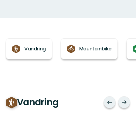
Kategorier
Vandring
Mountainbike
Vandring