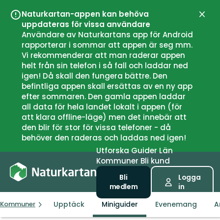
Naturkartan-appen kan behöva
Stän
uppdateras för vissa användare
Användare av Naturkartans app för Android
rapporterar i sommar att appen är seg mm.
Vi rekommenderar att man raderar appen
helt från sin telefon i så fall och laddar ned
igen! Då skall den fungera bättre. Den
befintliga appen skall ersättas av en ny app
efter sommaren. Den gamla appen laddar
all data för hela landet lokalt i appen (för
att klara offline-läge) men det innebär att
den blir för stor för vissa telefoner - då
behöver den raderas och laddas ned igen!
Utforska
Guider
Län
Kommuner
Bli kund
Bli
Logga
medlem
in
Upptäck
Miniguider
Evenemang
A
Kommuner
Skaun