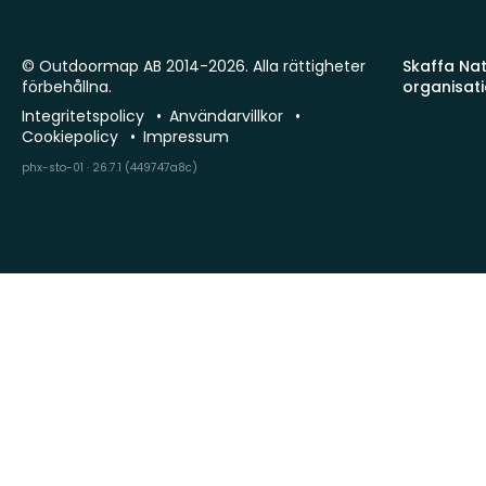
© Outdoormap AB 2014-2026. Alla rättigheter
Skaffa Natu
förbehållna.
organisat
Integritetspolicy
Användarvillkor
Cookiepolicy
Impressum
phx-sto-01 · 26.7.1 (449747a8c)