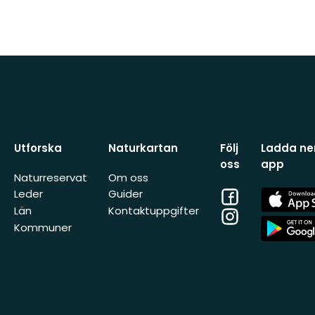
Utforska
Naturkartan
Följ
Ladda ner
oss
app
Naturreservat
Om oss
Facebook
App
Leder
Guider
Store
Län
Kontaktuppgifter
Instagram
App
Kommuner
Store