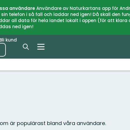
issa användare
Användare av Naturkartans app för Andr
n telefon i så fall och laddar ned igen! Då skall den fun
 all data för hela landet lokalt i appen (för att klara of
addas ned igen!
Bli kund
 som är populärast bland våra användare.