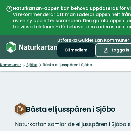
Naturkartan-appen kan behöva uppdateras för v
Vi rekommenderar att man raderar appen helt från si
av en ny app efter sommaren. Den gamla appen laddar
för vissa telefoner - då behöver den raderas och l
Utforska
Guider
Län
Kommuner
Bli medlem
Logga in
Kommuner
Sjöbo
Bästa elljusspåren i Sjöbo
Bästa elljusspåren i Sjöbo
Naturkartan samlar de elljusspåren i Sjöbo