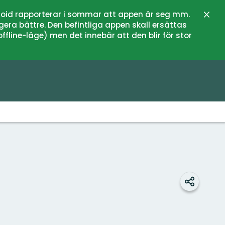
oid rapporterar i sommar att appen är seg mm.
Stän
gera bättre. Den befintliga appen skall ersättas
fline-läge) men det innebär att den blir för stor
Dela