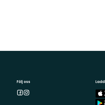
Följ oss
Ladd
Facebook
Instagram
App
Stor
App