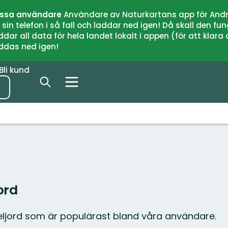
issa användare
Användare av Naturkartans app för Andr
n telefon i så fall och laddar ned igen! Då skall den fun
 all data för hela landet lokalt i appen (för att klara of
addas ned igen!
Bli kund
ord
eljord som är populärast bland våra användare.