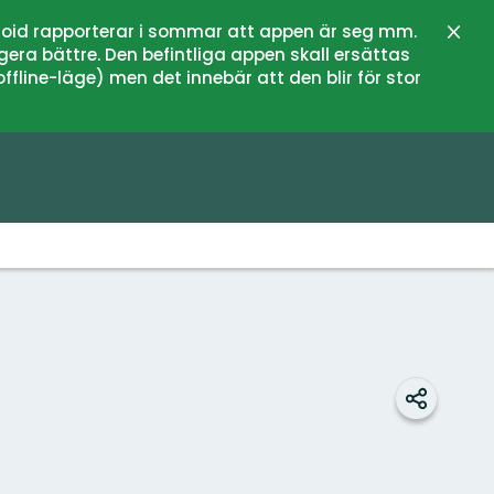
oid rapporterar i sommar att appen är seg mm.
Stän
gera bättre. Den befintliga appen skall ersättas
fline-läge) men det innebär att den blir för stor
Dela