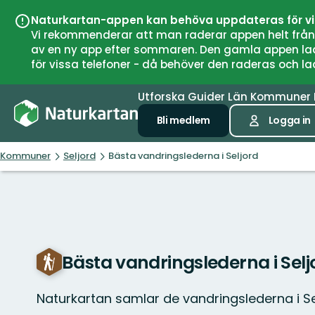
Naturkartan-appen kan behöva uppdateras för v
Vi rekommenderar att man raderar appen helt från si
av en ny app efter sommaren. Den gamla appen laddar
för vissa telefoner - då behöver den raderas och l
Utforska
Guider
Län
Kommuner
Bli medlem
Logga in
Kommuner
Seljord
Bästa vandringslederna i Seljord
Bästa vandringslederna i Selj
Naturkartan samlar de vandringslederna i S