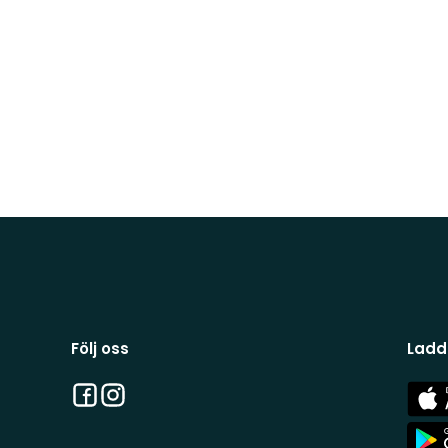
Följ oss
Ladd
Facebook
Instagram
App
Stor
App