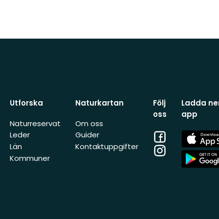
Utforska
Naturkartan
Följ
Ladda ner
oss
app
Naturreservat
Om oss
Facebook
App
Leder
Guider
Store
Län
Kontaktuppgifter
Instagram
App
Kommuner
Store