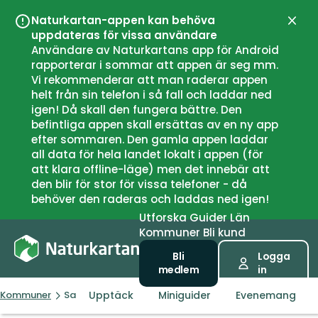
Naturkartan-appen kan behöva
Stän
uppdateras för vissa användare
Användare av Naturkartans app för Android
rapporterar i sommar att appen är seg mm.
Vi rekommenderar att man raderar appen
helt från sin telefon i så fall och laddar ned
igen! Då skall den fungera bättre. Den
befintliga appen skall ersättas av en ny app
efter sommaren. Den gamla appen laddar
all data för hela landet lokalt i appen (för
att klara offline-läge) men det innebär att
den blir för stor för vissa telefoner - då
behöver den raderas och laddas ned igen!
Utforska
Guider
Län
Kommuner
Bli kund
Bli
Logga
medlem
in
Upptäck
Miniguider
Evenemang
Kommuner
Sarpsborg