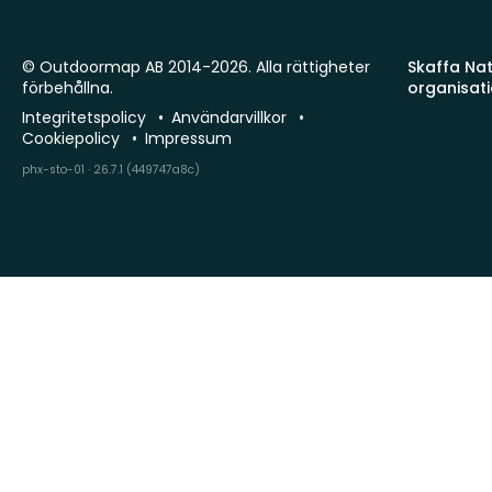
© Outdoormap AB 2014-2026. Alla rättigheter
Skaffa Natu
förbehållna.
organisat
Integritetspolicy
Användarvillkor
Cookiepolicy
Impressum
phx-sto-01 · 26.7.1 (449747a8c)