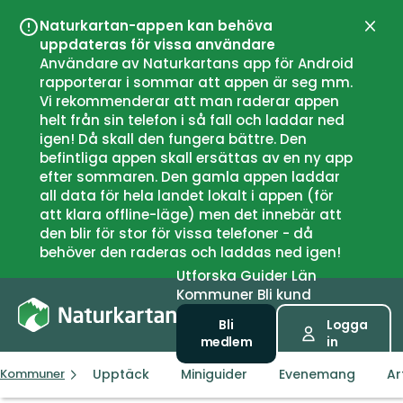
Naturkartan-appen kan behöva
Stän
uppdateras för vissa användare
Användare av Naturkartans app för Android
rapporterar i sommar att appen är seg mm.
Vi rekommenderar att man raderar appen
helt från sin telefon i så fall och laddar ned
igen! Då skall den fungera bättre. Den
befintliga appen skall ersättas av en ny app
efter sommaren. Den gamla appen laddar
all data för hela landet lokalt i appen (för
att klara offline-läge) men det innebär att
den blir för stor för vissa telefoner - då
behöver den raderas och laddas ned igen!
Utforska
Guider
Län
Kommuner
Bli kund
Bli
Logga
medlem
in
Upptäck
Miniguider
Evenemang
Ar
Kommuner
Røst