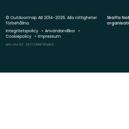
© Outdoormap AB 2014-2026. Alla rättigheter
Skaffa Natu
förbehållna.
organisat
Integritetspolicy
Användarvillkor
Cookiepolicy
Impressum
phx-sto-02 · 26.7.1 (449747a8c)