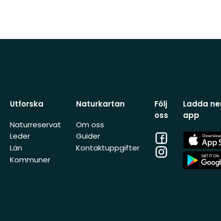
Utforska
Naturkartan
Följ
Ladda ner
oss
app
Naturreservat
Om oss
Facebook
App
Leder
Guider
Store
Län
Kontaktuppgifter
Instagram
App
Kommuner
Store