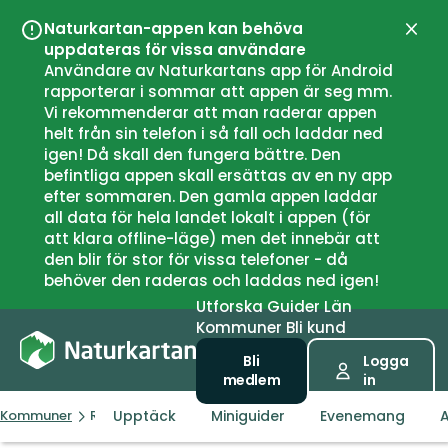
Naturkartan-appen kan behöva
Stän
uppdateras för vissa användare
Användare av Naturkartans app för Android
rapporterar i sommar att appen är seg mm.
Vi rekommenderar att man raderar appen
helt från sin telefon i så fall och laddar ned
igen! Då skall den fungera bättre. Den
befintliga appen skall ersättas av en ny app
efter sommaren. Den gamla appen laddar
all data för hela landet lokalt i appen (för
att klara offline-läge) men det innebär att
den blir för stor för vissa telefoner - då
behöver den raderas och laddas ned igen!
Utforska
Guider
Län
Kommuner
Bli kund
Bli
Logga
medlem
in
Upptäck
Miniguider
Evenemang
A
Kommuner
Rauma