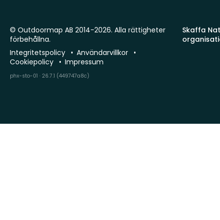
© Outdoormap AB 2014-2026. Alla rättigheter
Skaffa Natu
förbehållna.
organisat
Integritetspolicy
Användarvillkor
Cookiepolicy
Impressum
phx-sto-01 · 26.7.1 (449747a8c)