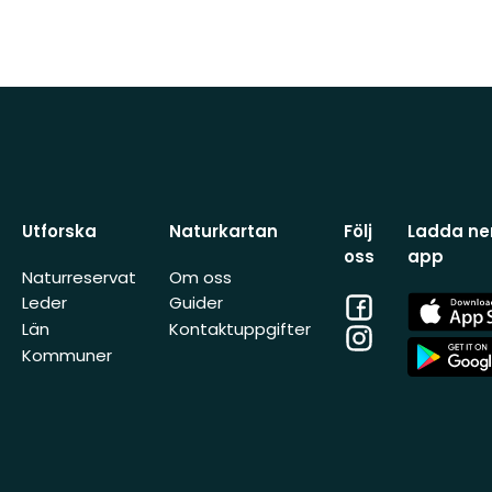
Utforska
Naturkartan
Följ
Ladda ner
oss
app
Naturreservat
Om oss
Facebook
App
Leder
Guider
Store
Län
Kontaktuppgifter
Instagram
App
Kommuner
Store