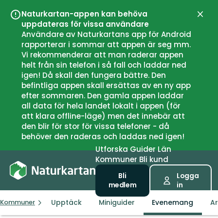
Naturkartan-appen kan behöva
Stän
uppdateras för vissa användare
Användare av Naturkartans app för Android
rapporterar i sommar att appen är seg mm.
Vi rekommenderar att man raderar appen
helt från sin telefon i så fall och laddar ned
igen! Då skall den fungera bättre. Den
befintliga appen skall ersättas av en ny app
efter sommaren. Den gamla appen laddar
all data för hela landet lokalt i appen (för
att klara offline-läge) men det innebär att
den blir för stor för vissa telefoner - då
behöver den raderas och laddas ned igen!
Utforska
Guider
Län
Kommuner
Bli kund
Bli
Logga
medlem
in
Upptäck
Miniguider
Evenemang
Ar
Kommuner
Rana