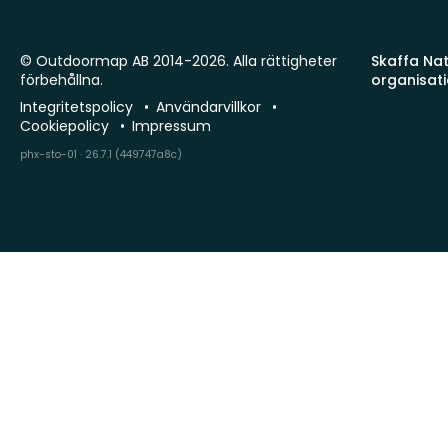
© Outdoormap AB 2014-2026. Alla rättigheter
Skaffa Natu
förbehållna.
organisat
Integritetspolicy
Användarvillkor
Cookiepolicy
Impressum
phx-sto-01 · 26.7.1 (449747a8c)