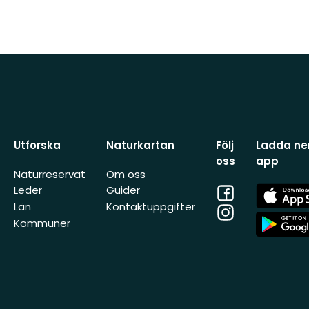
Utforska
Naturkartan
Följ
Ladda ner
oss
app
Naturreservat
Om oss
Facebook
App
Leder
Guider
Store
Län
Kontaktuppgifter
Instagram
App
Kommuner
Store