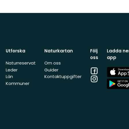
Utforska
Naturkartan
Följ
Ladda ner
oss
app
Naturreservat
Om oss
Facebook
App
Leder
Guider
Store
Län
Kontaktuppgifter
Instagram
App
Kommuner
Store