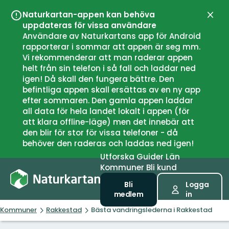
Naturkartan-appen kan behöva
Stän
uppdateras för vissa användare
Användare av Naturkartans app för Android
rapporterar i sommar att appen är seg mm.
Vi rekommenderar att man raderar appen
helt från sin telefon i så fall och laddar ned
igen! Då skall den fungera bättre. Den
befintliga appen skall ersättas av en ny app
efter sommaren. Den gamla appen laddar
all data för hela landet lokalt i appen (för
att klara offline-läge) men det innebär att
den blir för stor för vissa telefoner - då
behöver den raderas och laddas ned igen!
Utforska
Guider
Län
Kommuner
Bli kund
Bli
Logga
medlem
in
Kommuner
Rakkestad
Bästa vandringslederna i Rakkestad