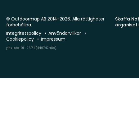
© Outdoormap AB 2014-2026. Alla rättigheter
Skaffa Natu
förbehållna.
organisat
Integritetspolicy
Användarvillkor
Cookiepolicy
Impressum
phx-sto-01 · 26.7.1 (449747a8c)