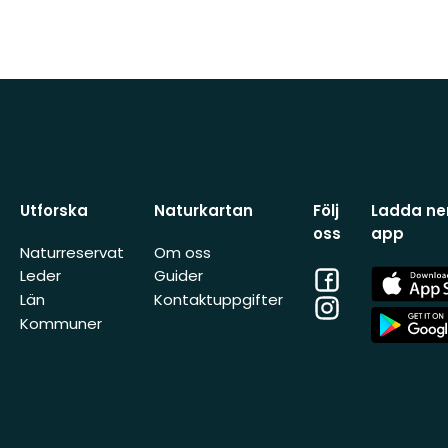
Utforska
Naturkartan
Följ
Ladda ner
oss
app
Naturreservat
Om oss
Facebook
App
Leder
Guider
Store
Län
Kontaktuppgifter
Instagram
App
Kommuner
Store