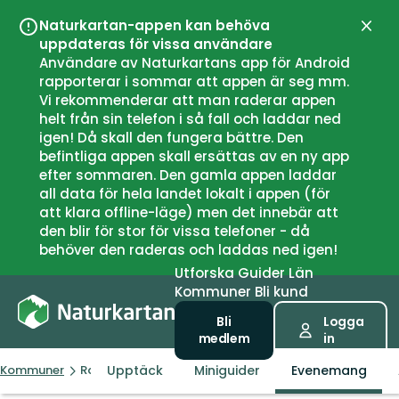
Naturkartan-appen kan behöva
Stän
uppdateras för vissa användare
Användare av Naturkartans app för Android
rapporterar i sommar att appen är seg mm.
Vi rekommenderar att man raderar appen
helt från sin telefon i så fall och laddar ned
igen! Då skall den fungera bättre. Den
befintliga appen skall ersättas av en ny app
efter sommaren. Den gamla appen laddar
all data för hela landet lokalt i appen (för
att klara offline-läge) men det innebär att
den blir för stor för vissa telefoner - då
behöver den raderas och laddas ned igen!
Utforska
Guider
Län
Kommuner
Bli kund
Bli
Logga
medlem
in
Upptäck
Miniguider
Evenemang
Kommuner
Ragunda