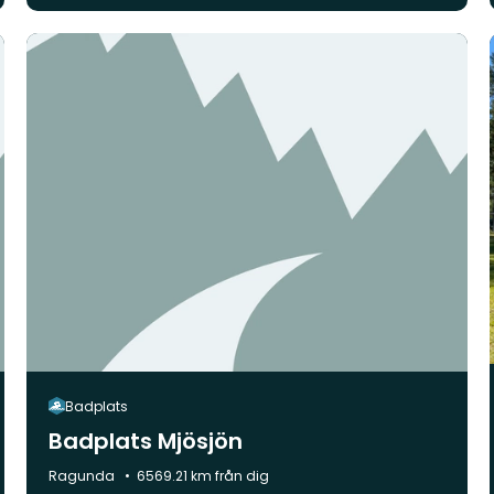
Badplats
Badplats Mjösjön
Kommun:
Ragunda
6569.21 km från dig