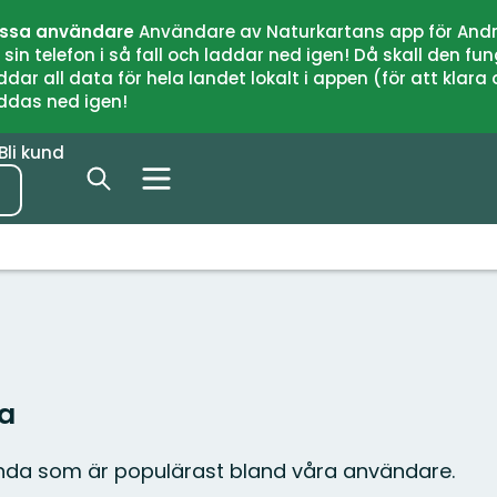
issa användare
Användare av Naturkartans app för Andr
n telefon i så fall och laddar ned igen! Då skall den fun
 all data för hela landet lokalt i appen (för att klara of
addas ned igen!
Bli kund
da
nda som är populärast bland våra användare.