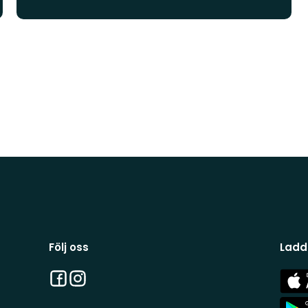
Följ oss
Ladd
Facebook
Instagram
App
Stor
App