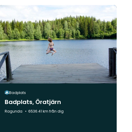
Badplats
Badplats, Öratjärn
Kommun:
Ragunda
6536.41 km från dig