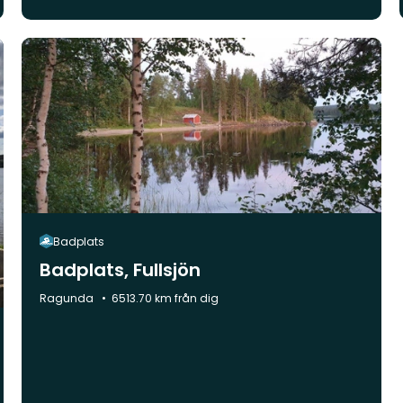
Badplats
Badplats, Fullsjön
Kommun:
Ragunda
6513.70 km från dig