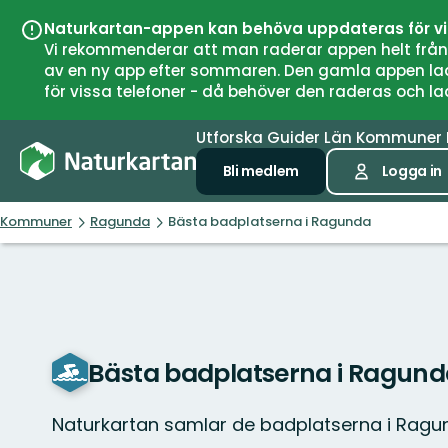
Naturkartan-appen kan behöva uppdateras för v
Vi rekommenderar att man raderar appen helt från si
av en ny app efter sommaren. Den gamla appen laddar
för vissa telefoner - då behöver den raderas och l
Utforska
Guider
Län
Kommuner
Bli medlem
Logga in
Kommuner
Ragunda
Bästa badplatserna i Ragunda
Bästa badplatserna i Ragun
Naturkartan samlar de badplatserna i Ragu