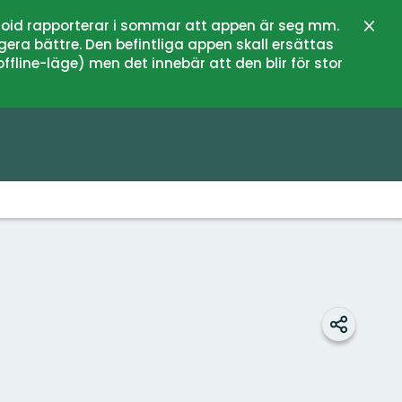
oid rapporterar i sommar att appen är seg mm.
Stän
gera bättre. Den befintliga appen skall ersättas
fline-läge) men det innebär att den blir för stor
Dela