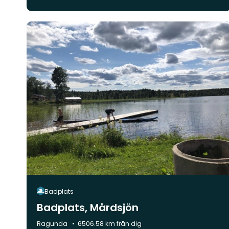
Badplats
Badplats, Mårdsjön
Kommun:
Ragunda
6506.58 km från dig