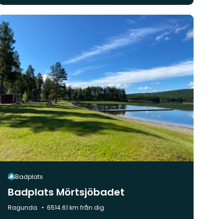
Badplats
Badplats Mörtsjöbadet
Kommun:
Ragunda
6514.61 km från dig