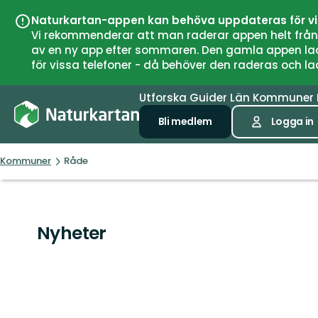
Naturkartan-appen kan behöva uppdateras för v
Vi rekommenderar att man raderar appen helt från si
av en ny app efter sommaren. Den gamla appen laddar
för vissa telefoner - då behöver den raderas och l
Utforska
Guider
Län
Kommuner
Bli medlem
Logga in
Kommuner
Råde
Nyheter