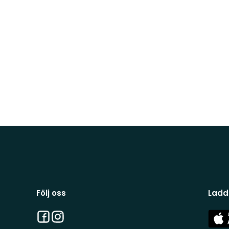
Följ oss
Ladd
Facebook
Instagram
App
Stor