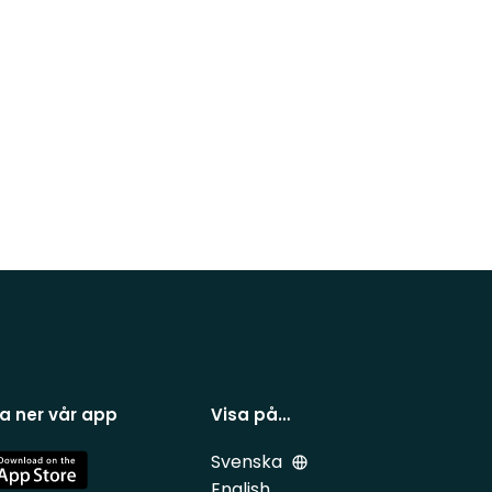
a ner vår app
Visa på…
Svenska
e
English