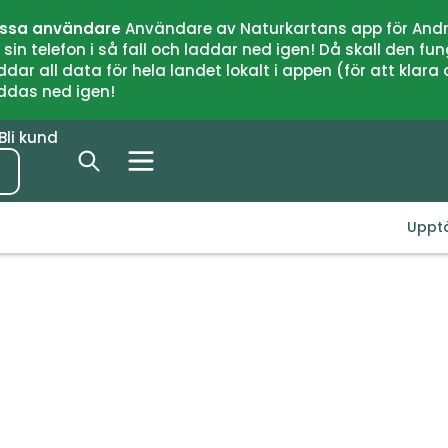
issa användare
Användare av Naturkartans app för Andr
n telefon i så fall och laddar ned igen! Då skall den fun
 all data för hela landet lokalt i appen (för att klara of
addas ned igen!
Bli kund
Uppt