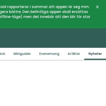
oid rapporterar i sommar att appen är seg mm.
Stän
gera bättre. Den befintliga appen skall ersättas
fline-läge) men det innebär att den blir för stor
äck
Miniguider
Evenemang
Artiklar
Nyheter