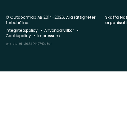
© Outdoormap AB 2014-2026. Alla rättigheter
Skaffa Natu
förbehållna.
organisat
Integritetspolicy
Användarvillkor
Cookiepolicy
Impressum
phx-sto-01 · 26.7.1 (449747a8c)