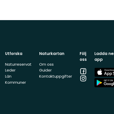
Utforska
Naturkartan
Följ
Ladda ner
oss
app
Naturreservat
Om oss
Facebook
App
Leder
Guider
Store
Län
Kontaktuppgifter
Instagram
App
Kommuner
Store