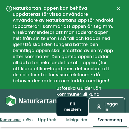
Naturkartan-appen kan behöva
Stän
uppdateras för vissa användare
Användare av Naturkartans app för Android
rapporterar i sommar att appen är seg mm.
Vi rekommenderar att man raderar appen
helt från sin telefon i så fall och laddar ned
igen! Då skall den fungera bättre. Den
befintliga appen skall ersättas av en ny app
efter sommaren. Den gamla appen laddar
all data för hela landet lokalt i appen (för
att klara offline-läge) men det innebär att
den blir för stor för vissa telefoner - då
behöver den raderas och laddas ned igen!
Utforska
Guider
Län
Kommuner
Bli kund
Bli
Logga
medlem
in
Upptäck
Miniguider
Evenemang
Kommuner
Øystre Slidre