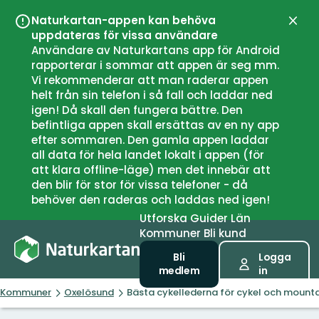
Naturkartan-appen kan behöva
Stän
uppdateras för vissa användare
Användare av Naturkartans app för Android
rapporterar i sommar att appen är seg mm.
Vi rekommenderar att man raderar appen
helt från sin telefon i så fall och laddar ned
igen! Då skall den fungera bättre. Den
befintliga appen skall ersättas av en ny app
efter sommaren. Den gamla appen laddar
all data för hela landet lokalt i appen (för
att klara offline-läge) men det innebär att
den blir för stor för vissa telefoner - då
behöver den raderas och laddas ned igen!
Utforska
Guider
Län
Kommuner
Bli kund
Bli
Logga
medlem
in
Kommuner
Oxelösund
Bästa cykellederna för cykel och mounta