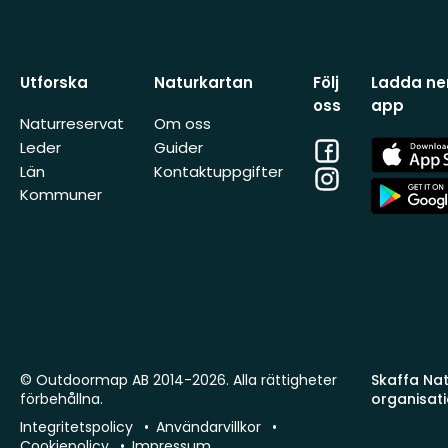
Utforska
Naturkartan
Följ
Ladda ner
oss
app
Naturreservat
Om oss
Facebook
App
Leder
Guider
Store
Län
Kontaktuppgifter
Instagram
App
Kommuner
Store
© Outdoormap AB 2014-2026. Alla rättigheter
Skaffa Natu
förbehållna.
organisat
Integritetspolicy
Användarvillkor
Cookiepolicy
Impressum