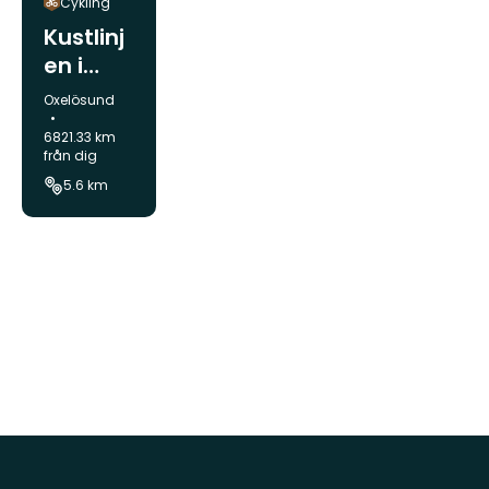
Cykling
Kustlinj
en i
Oxelösu
Kommun:
Oxelösund
nd
6821.33 km
från dig
5.6 km