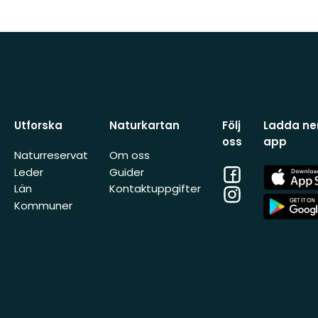
Utforska
Naturkartan
Följ
Ladda ner
oss
app
Naturreservat
Om oss
Facebook
App
Leder
Guider
Store
Län
Kontaktuppgifter
Instagram
App
Kommuner
Store