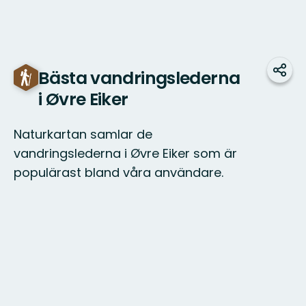
Bästa vandringslederna
Dela
i Øvre Eiker
Naturkartan samlar de
vandringslederna i Øvre Eiker som är
populärast bland våra användare.
Karta