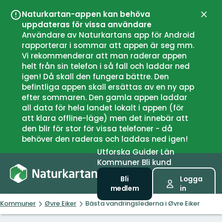
Naturkartan-appen kan behöva
Stän
uppdateras för vissa användare
Användare av Naturkartans app för Android
rapporterar i sommar att appen är seg mm.
Vi rekommenderar att man raderar appen
helt från sin telefon i så fall och laddar ned
igen! Då skall den fungera bättre. Den
befintliga appen skall ersättas av en ny app
efter sommaren. Den gamla appen laddar
all data för hela landet lokalt i appen (för
att klara offline-läge) men det innebär att
den blir för stor för vissa telefoner - då
behöver den raderas och laddas ned igen!
Utforska
Guider
Län
Kommuner
Bli kund
Bli
Logga
medlem
in
Kommuner
Øvre Eiker
Bästa vandringslederna i Øvre Eiker