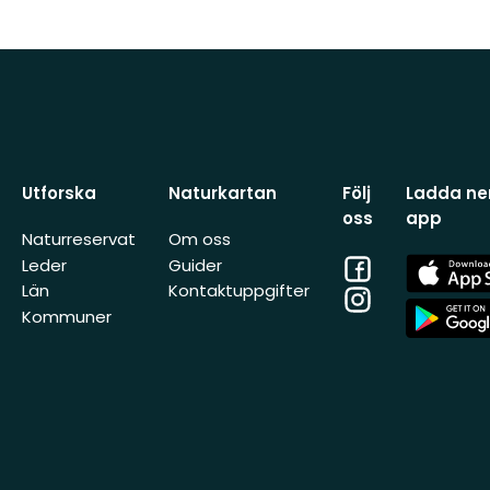
Utforska
Naturkartan
Följ
Ladda ner
oss
app
Naturreservat
Om oss
Facebook
App
Leder
Guider
Store
Län
Kontaktuppgifter
Instagram
App
Kommuner
Store