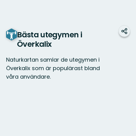
Bästa utegymen i
Dela
Överkalix
Naturkartan samlar de utegymen i
Överkalix som är populärast bland
våra användare.
Karta