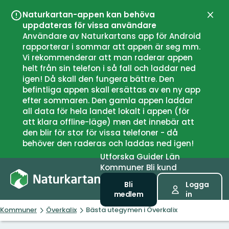
Naturkartan-appen kan behöva
Stän
uppdateras för vissa användare
Användare av Naturkartans app för Android
rapporterar i sommar att appen är seg mm.
Vi rekommenderar att man raderar appen
helt från sin telefon i så fall och laddar ned
igen! Då skall den fungera bättre. Den
befintliga appen skall ersättas av en ny app
efter sommaren. Den gamla appen laddar
all data för hela landet lokalt i appen (för
att klara offline-läge) men det innebär att
den blir för stor för vissa telefoner - då
behöver den raderas och laddas ned igen!
Utforska
Guider
Län
Kommuner
Bli kund
Bli
Logga
medlem
in
Kommuner
Överkalix
Bästa utegymen i Överkalix