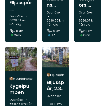
Elljusspår
ns
ors,
,
motion
Åsen
Kommun:
Kommun:
Ovanåker
Ovanåker
Nordanå,
sspår
Elljussp
Kommun:
Ovanåker
Alfta, 2,8
6628.02 km
6630.56 km
6626.07 km
år
från dig
från dig
från dig
km
2.8 km
2.5 km
2.8 km
Svårighetsgrad:
Grön
Svårighetsgrad:
Svårighetsgrad
Blå
Grön
Elljusspår
Mountainbike
Elljussp
Kygelpu
år, 2.3
mpen
km,
Kommun:
Ovanåker
Skålsjö
Kommun:
Ovanåker
6618.46 km från
6631.10 km