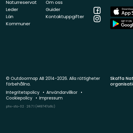
Naturreservat
Om oss
Facebook
App
Leder
Guider
Store
Län
Kontaktuppgifter
Instagram
App
Kommuner
Store
© Outdoormap AB 2014-2026. Alla rättigheter
Skaffa Natu
förbehållna.
organisat
Integritetspolicy
Användarvillkor
Cookiepolicy
Impressum
phx-sto-02 · 26.7.1 (449747a8c)