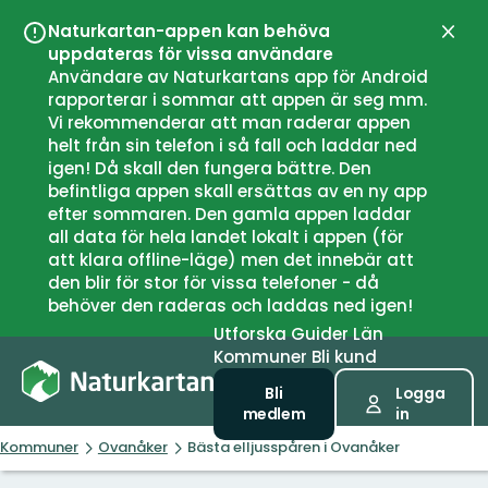
Naturkartan-appen kan behöva
Stän
uppdateras för vissa användare
Användare av Naturkartans app för Android
rapporterar i sommar att appen är seg mm.
Vi rekommenderar att man raderar appen
helt från sin telefon i så fall och laddar ned
igen! Då skall den fungera bättre. Den
befintliga appen skall ersättas av en ny app
efter sommaren. Den gamla appen laddar
all data för hela landet lokalt i appen (för
att klara offline-läge) men det innebär att
den blir för stor för vissa telefoner - då
behöver den raderas och laddas ned igen!
Utforska
Guider
Län
Kommuner
Bli kund
Bli
Logga
medlem
in
Kommuner
Ovanåker
Bästa elljusspåren i Ovanåker