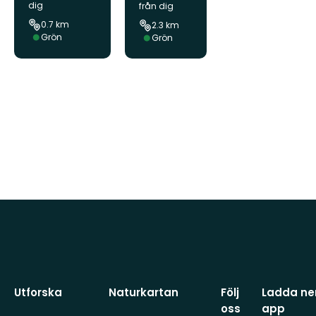
gårde
dig
från dig
n
0.7 km
2.3 km
Svårighetsgrad:
Grön
Svårighetsgrad:
Grön
Utforska
Naturkartan
Följ
Ladda ner
oss
app