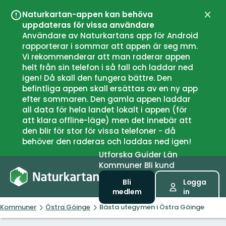
Naturkartan-appen kan behöva
Stän
uppdateras för vissa användare
Användare av Naturkartans app för Android
rapporterar i sommar att appen är seg mm.
Vi rekommenderar att man raderar appen
helt från sin telefon i så fall och laddar ned
igen! Då skall den fungera bättre. Den
befintliga appen skall ersättas av en ny app
efter sommaren. Den gamla appen laddar
all data för hela landet lokalt i appen (för
att klara offline-läge) men det innebär att
den blir för stor för vissa telefoner - då
behöver den raderas och laddas ned igen!
Utforska
Guider
Län
Kommuner
Bli kund
Bli
Logga
medlem
in
Kommuner
Östra Göinge
Bästa utegymen i Östra Göinge