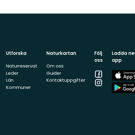
Utforska
Naturkartan
Följ
Ladda ner
oss
app
Naturreservat
Om oss
Facebook
App
Leder
Guider
Store
Län
Kontaktuppgifter
Instagram
App
Kommuner
Store