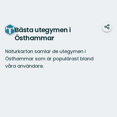
Bästa utegymen i
Dela
Östhammar
Naturkartan samlar de utegymen i
Östhammar som är populärast bland
våra användare.
Karta