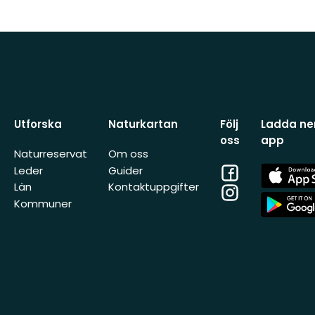
Utforska
Naturkartan
Följ
Ladda ner
oss
app
Naturreservat
Om oss
Facebook
App
Leder
Guider
Store
Län
Kontaktuppgifter
Instagram
App
Kommuner
Store