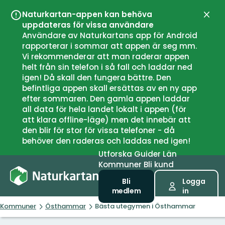
Naturkartan-appen kan behöva
Stän
uppdateras för vissa användare
Användare av Naturkartans app för Android
rapporterar i sommar att appen är seg mm.
Vi rekommenderar att man raderar appen
helt från sin telefon i så fall och laddar ned
igen! Då skall den fungera bättre. Den
befintliga appen skall ersättas av en ny app
efter sommaren. Den gamla appen laddar
all data för hela landet lokalt i appen (för
att klara offline-läge) men det innebär att
den blir för stor för vissa telefoner - då
behöver den raderas och laddas ned igen!
Utforska
Guider
Län
Kommuner
Bli kund
Bli
Logga
medlem
in
Kommuner
Östhammar
Bästa utegymen i Östhammar