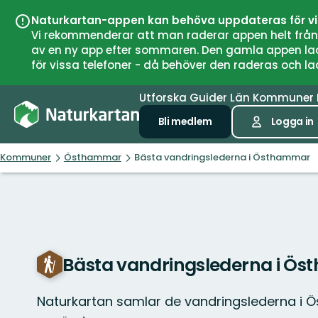
Naturkartan-appen kan behöva uppdateras för v
Vi rekommenderar att man raderar appen helt från si
av en ny app efter sommaren. Den gamla appen laddar
för vissa telefoner - då behöver den raderas och l
Utforska
Guider
Län
Kommuner
Bli medlem
Logga in
Kommuner
Östhammar
Bästa vandringslederna i Östhammar
Bästa vandringslederna i Ö
Naturkartan samlar de vandringslederna i 