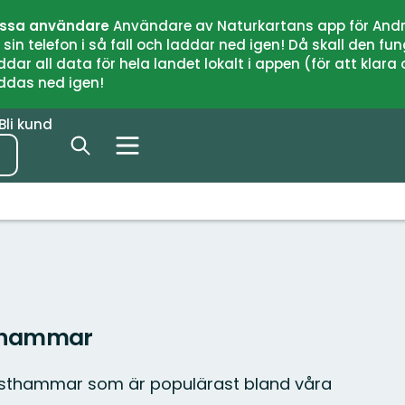
issa användare
Användare av Naturkartans app för Andr
n telefon i så fall och laddar ned igen! Då skall den fun
 all data för hela landet lokalt i appen (för att klara of
addas ned igen!
Bli kund
sthammar
Östhammar som är populärast bland våra