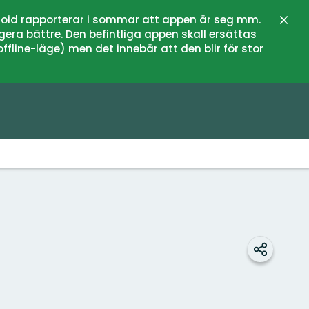
oid rapporterar i sommar att appen är seg mm.
Stän
gera bättre. Den befintliga appen skall ersättas
fline-läge) men det innebär att den blir för stor
Dela