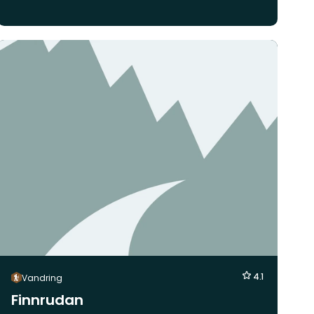
4.1
Vandring
Finnrudan