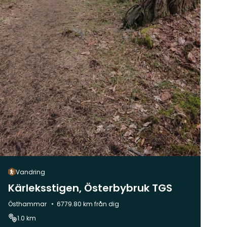
Vandring
Kärleksstigen, Österbybruk TGS
Kommun:
Östhammar
6779.80 km från dig
1.0 km