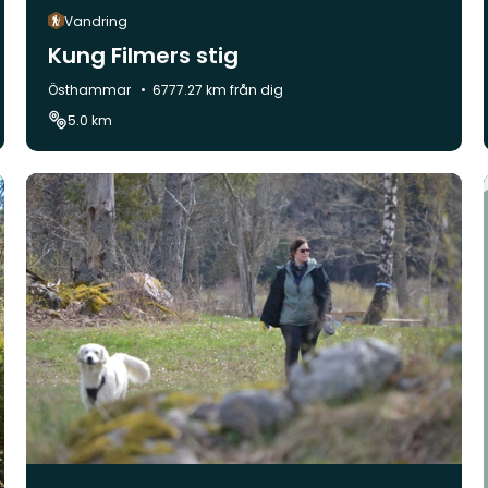
Vandring
Kung Filmers stig
Kommun:
Östhammar
6777.27 km från dig
5.0 km