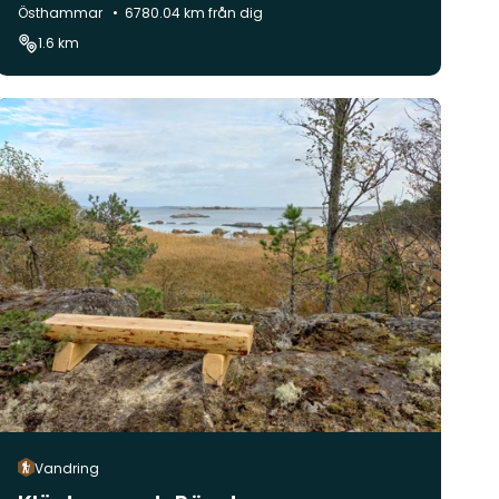
Kommun:
Östhammar
6780.04 km från dig
1.6 km
Vandring