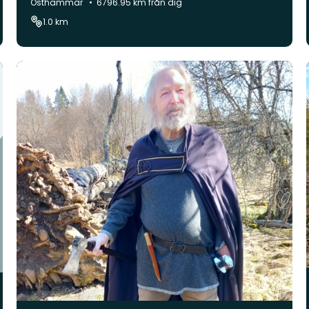
Kommun:
Östhammar
6796.95 km från dig
1.0 km