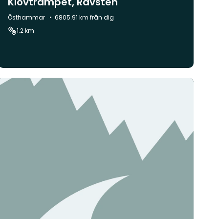
Klövtrampet, Rävsten
Kommun:
Östhammar
6805.91 km från dig
1.2 km