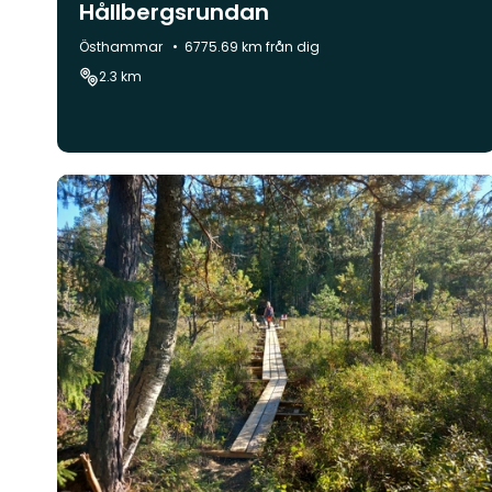
Hållbergsrundan
Kommun:
Östhammar
6775.69 km från dig
2.3 km