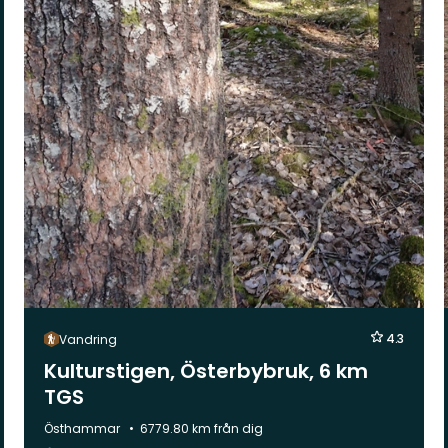
4.3
Vandring
Kulturstigen, Österbybruk, 6 km
TGS
Kommun:
Östhammar
6779.80 km från dig