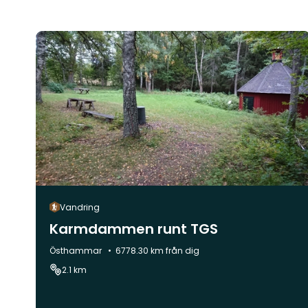
Vandring
Karmdammen runt TGS
Kommun:
Östhammar
6778.30 km från dig
2.1 km