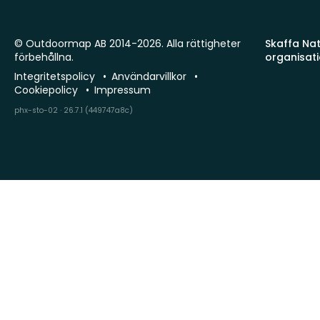
© Outdoormap AB 2014-2026. Alla rättigheter
Skaffa Natu
förbehållna.
organisat
Integritetspolicy
Användarvillkor
Cookiepolicy
Impressum
phx-sto-02 · 26.7.1 (449747a8c)