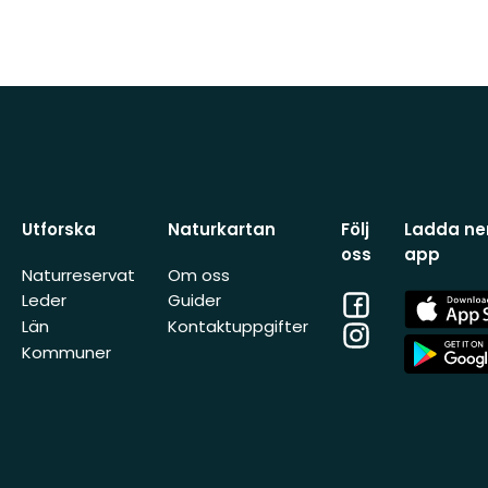
Utforska
Naturkartan
Följ
Ladda ner
oss
app
Naturreservat
Om oss
Facebook
App
Leder
Guider
Store
Län
Kontaktuppgifter
Instagram
App
Kommuner
Store