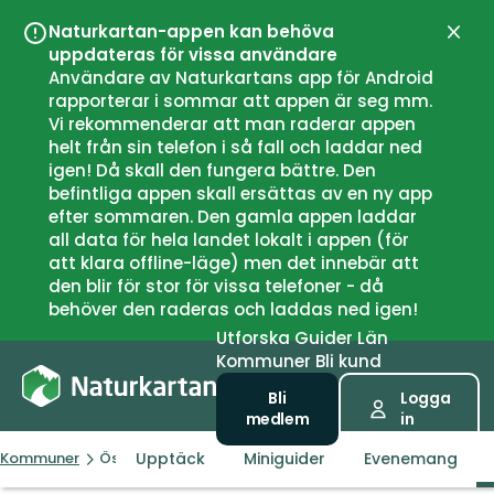
Naturkartan-appen kan behöva
Stän
uppdateras för vissa användare
Användare av Naturkartans app för Android
rapporterar i sommar att appen är seg mm.
Vi rekommenderar att man raderar appen
helt från sin telefon i så fall och laddar ned
igen! Då skall den fungera bättre. Den
befintliga appen skall ersättas av en ny app
efter sommaren. Den gamla appen laddar
all data för hela landet lokalt i appen (för
att klara offline-läge) men det innebär att
den blir för stor för vissa telefoner - då
behöver den raderas och laddas ned igen!
Utforska
Guider
Län
Kommuner
Bli kund
Bli
Logga
medlem
in
Upptäck
Miniguider
Evenemang
Kommuner
Österåker