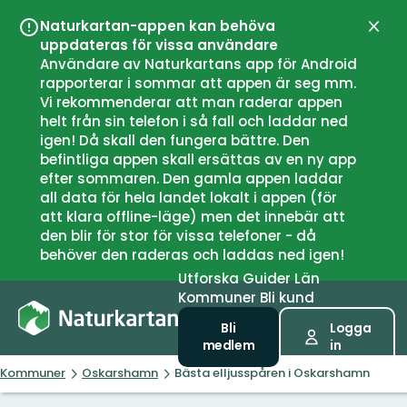
Naturkartan-appen kan behöva
Stän
uppdateras för vissa användare
Användare av Naturkartans app för Android
rapporterar i sommar att appen är seg mm.
Vi rekommenderar att man raderar appen
helt från sin telefon i så fall och laddar ned
igen! Då skall den fungera bättre. Den
befintliga appen skall ersättas av en ny app
efter sommaren. Den gamla appen laddar
all data för hela landet lokalt i appen (för
att klara offline-läge) men det innebär att
den blir för stor för vissa telefoner - då
behöver den raderas och laddas ned igen!
Utforska
Guider
Län
Kommuner
Bli kund
Bli
Logga
medlem
in
Kommuner
Oskarshamn
Bästa elljusspåren i Oskarshamn