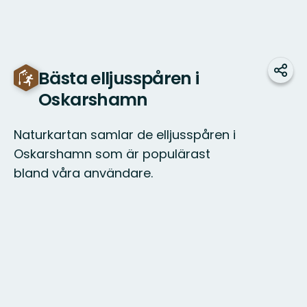
Bästa elljusspåren i
Dela
Oskarshamn
Naturkartan samlar de elljusspåren i
Oskarshamn som är populärast
bland våra användare.
Karta