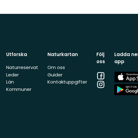
Utforska
Naturkartan
Följ
Ladda ner
oss
app
Naturreservat
Om oss
Facebook
App
Leder
Guider
Store
Län
Kontaktuppgifter
Instagram
App
Kommuner
Store