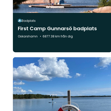
Badplats
First Camp Gunnarsö badplats
Kommun:
Oskarshamn
6877.38 km från dig