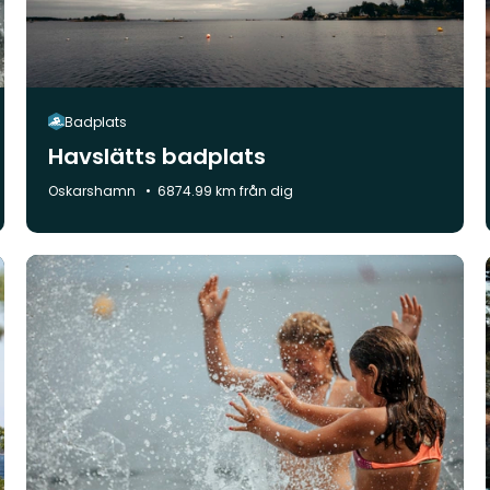
Badplats
Havslätts badplats
Kommun:
Oskarshamn
6874.99 km från dig