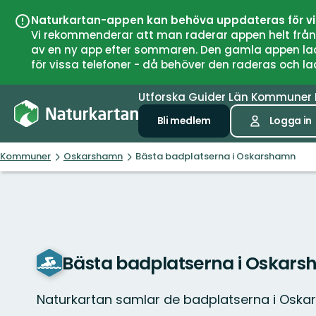
Naturkartan-appen kan behöva uppdateras för v
Vi rekommenderar att man raderar appen helt från si
av en ny app efter sommaren. Den gamla appen laddar
för vissa telefoner - då behöver den raderas och l
Utforska
Guider
Län
Kommuner
Bli medlem
Logga in
Kommuner
Oskarshamn
Bästa badplatserna i Oskarshamn
Bästa badplatserna i Oskar
Naturkartan samlar de badplatserna i Oska