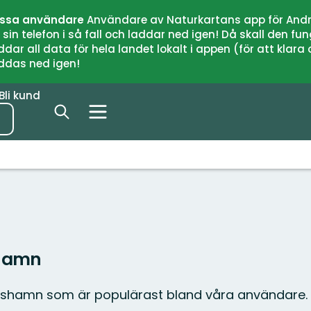
issa användare
Användare av Naturkartans app för Andr
n telefon i så fall och laddar ned igen! Då skall den fun
 all data för hela landet lokalt i appen (för att klara of
addas ned igen!
Bli kund
shamn
rshamn som är populärast bland våra användare.