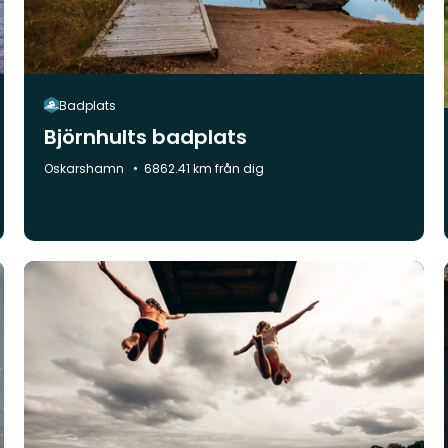
Badplats
Björnhults badplats
Kommun:
Oskarshamn
6862.41 km från dig