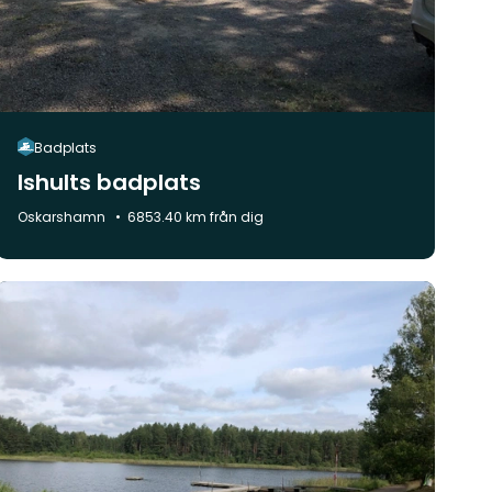
Badplats
Ishults badplats
Kommun:
Oskarshamn
6853.40 km från dig