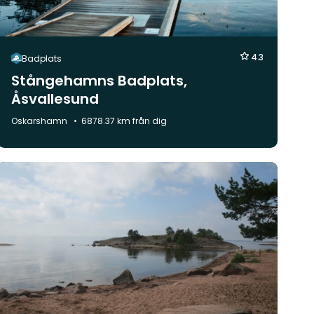
4.3
Badplats
Stångehamns Badplats,
Åsvallesund
Kommun:
Oskarshamn
6878.37 km från dig