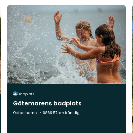
Badplats
Götemarens badplats
Kommun:
Oskarshamn
6869.57 km från dig