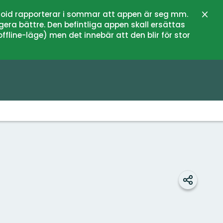
oid rapporterar i sommar att appen är seg mm.
Stän
gera bättre. Den befintliga appen skall ersättas
fline-läge) men det innebär att den blir för stor
Dela