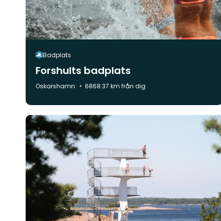
Badplats
Forshults badplats
Kommun:
Oskarshamn
6868.37 km från dig