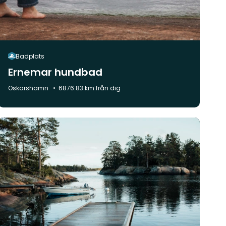
Badplats
Ernemar hundbad
Kommun:
Oskarshamn
6876.83 km från dig