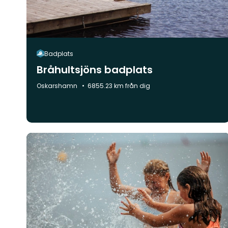
Badplats
Bråhultsjöns badplats
Kommun:
Oskarshamn
6855.23 km från dig