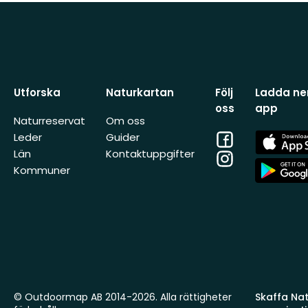
Utforska
Naturkartan
Följ
Ladda ner
oss
app
Naturreservat
Om oss
Facebook
App
Leder
Guider
Store
Län
Kontaktuppgifter
Instagram
App
Kommuner
Store
© Outdoormap AB 2014-2026. Alla rättigheter
Skaffa Natu