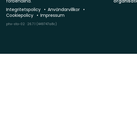
förbehållna.
organisat
Integritetspolicy
Användarvillkor
Cookiepolicy
Impressum
phx-sto-02 · 26.7.1 (449747a8c)