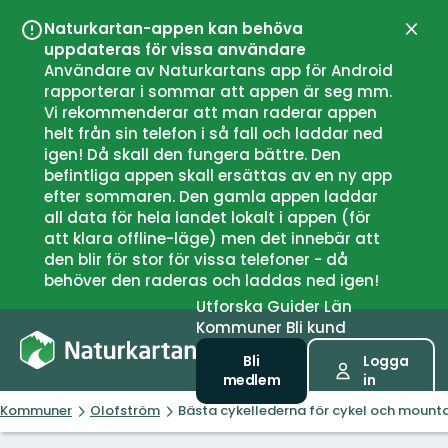
Naturkartan-appen kan behöva
Stän
uppdateras för vissa användare
Användare av Naturkartans app för Android
rapporterar i sommar att appen är seg mm.
Vi rekommenderar att man raderar appen
helt från sin telefon i så fall och laddar ned
igen! Då skall den fungera bättre. Den
befintliga appen skall ersättas av en ny app
efter sommaren. Den gamla appen laddar
all data för hela landet lokalt i appen (för
att klara offline-läge) men det innebär att
den blir för stor för vissa telefoner - då
behöver den raderas och laddas ned igen!
Utforska
Guider
Län
Kommuner
Bli kund
Bli
Logga
medlem
in
Kommuner
Olofström
Bästa cykellederna för cykel och mounta