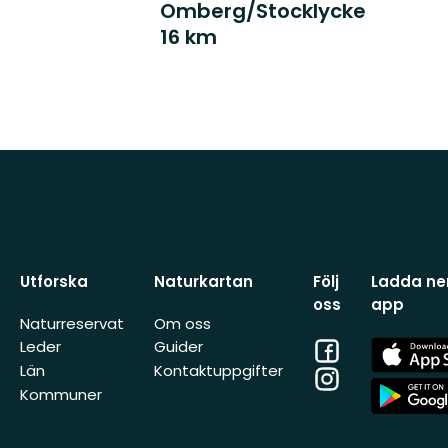
Omberg/Stocklycke
16 km
Utforska
Naturkartan
Följ
Ladda ner
oss
app
Naturreservat
Om oss
Facebook
App
Leder
Guider
Store
Län
Kontaktuppgifter
Instagram
App
Kommuner
Store