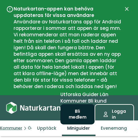
Naturkartan-appen kan behöva
Stän
uppdateras för vissa användare
Användare av Naturkartans app för Android
rapporterar i sommar att appen är seg mm.
Vi rekommenderar att man raderar appen
helt från sin telefon i så fall och laddar ned
igen! Då skall den fungera bättre. Den
befintliga appen skall ersättas av en ny app
efter sommaren. Den gamla appen laddar
all data för hela landet lokalt i appen (för
att klara offline-läge) men det innebär att
den blir för stor för vissa telefoner - då
behöver den raderas och laddas ned igen!
Utforska
Guider
Län
Kommuner
Bli kund
Bli
Logga
medlem
in
Upptäck
Miniguider
Evenemang
Kommuner
Ödeshög