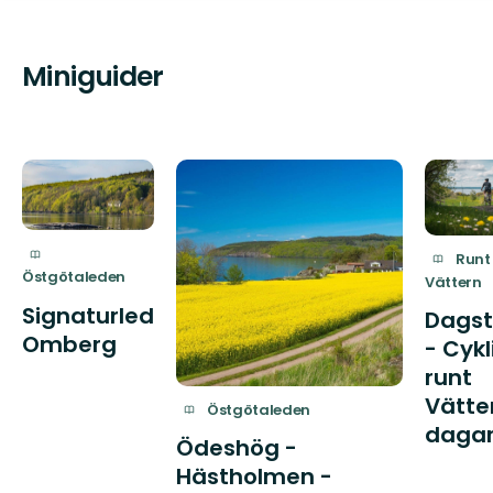
Miniguider
Runt
Östgötaleden
Vättern
Signaturled
Dagst
Omberg
- Cykl
runt
Vätter
Östgötaleden
daga
Ödeshög -
Hästholmen -