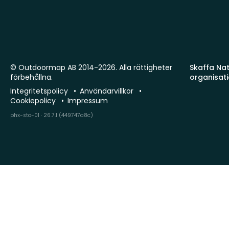
© Outdoormap AB 2014-2026. Alla rättigheter
Skaffa Natu
förbehållna.
organisat
Integritetspolicy
Användarvillkor
Cookiepolicy
Impressum
phx-sto-01 · 26.7.1 (449747a8c)