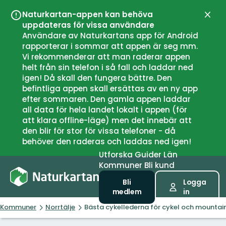
Naturkartan-appen kan behöva
Stän
uppdateras för vissa användare
Användare av Naturkartans app för Android
rapporterar i sommar att appen är seg mm.
Vi rekommenderar att man raderar appen
helt från sin telefon i så fall och laddar ned
igen! Då skall den fungera bättre. Den
befintliga appen skall ersättas av en ny app
efter sommaren. Den gamla appen laddar
all data för hela landet lokalt i appen (för
att klara offline-läge) men det innebär att
den blir för stor för vissa telefoner - då
behöver den raderas och laddas ned igen!
Utforska
Guider
Län
Kommuner
Bli kund
Bli
Logga
medlem
in
Kommuner
Norrtälje
Bästa cykellederna för cykel och mountainb