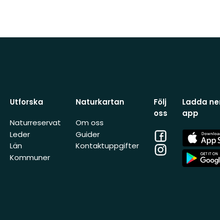
Utforska
Naturkartan
Följ
Ladda ner
oss
app
Naturreservat
Om oss
Facebook
App
Leder
Guider
Store
Län
Kontaktuppgifter
Instagram
App
Kommuner
Store