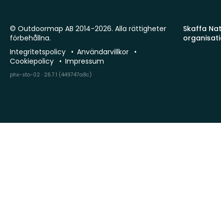
© Outdoormap AB 2014-2026. Alla rättigheter
Skaffa Natu
förbehållna.
organisat
Integritetspolicy
Användarvillkor
Cookiepolicy
Impressum
phx-sto-02 · 26.7.1 (449747a8c)