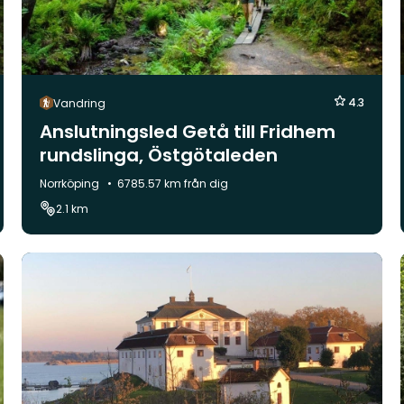
4.3
Vandring
Anslutningsled Getå till Fridhem
rundslinga, Östgötaleden
Kommun:
Norrköping
6785.57 km från dig
2.1 km