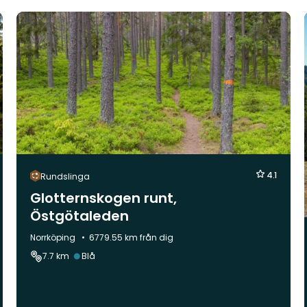
4.1
Rundslinga
Glotternskogen runt,
Östgötaleden
Kommun:
Norrköping
6779.55 km från dig
Svårighetsgrad:
7.7 km
Blå