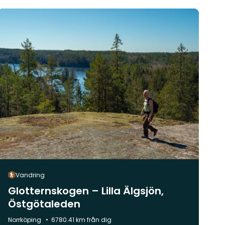
Vandring
Glotternskogen – Lilla Älgsjön,
Östgötaleden
Kommun:
Norrköping
6780.41 km från dig