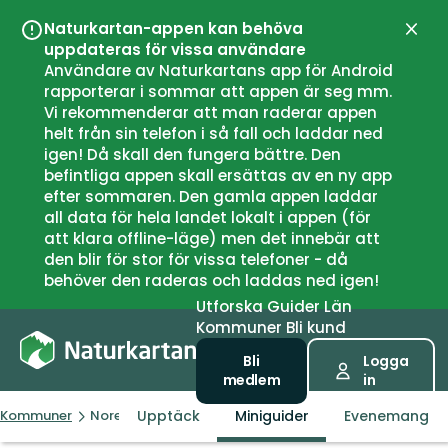
Naturkartan-appen kan behöva
Stän
uppdateras för vissa användare
Användare av Naturkartans app för Android
rapporterar i sommar att appen är seg mm.
Vi rekommenderar att man raderar appen
helt från sin telefon i så fall och laddar ned
igen! Då skall den fungera bättre. Den
befintliga appen skall ersättas av en ny app
efter sommaren. Den gamla appen laddar
all data för hela landet lokalt i appen (för
att klara offline-läge) men det innebär att
den blir för stor för vissa telefoner - då
behöver den raderas och laddas ned igen!
Utforska
Guider
Län
Kommuner
Bli kund
Bli
Logga
medlem
in
Upptäck
Miniguider
Evenemang
Kommuner
Nore og Uvdal