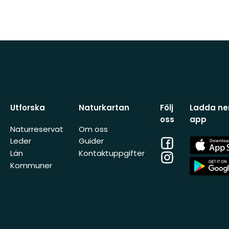
Utforska
Naturkartan
Följ
Ladda ner
oss
app
Naturreservat
Om oss
Facebook
App
Leder
Guider
Store
Län
Kontaktuppgifter
Instagram
App
Kommuner
Store