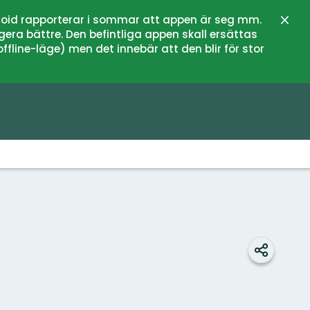
oid rapporterar i sommar att appen är seg mm.
Stän
gera bättre. Den befintliga appen skall ersättas
fline-läge) men det innebär att den blir för stor
Dela