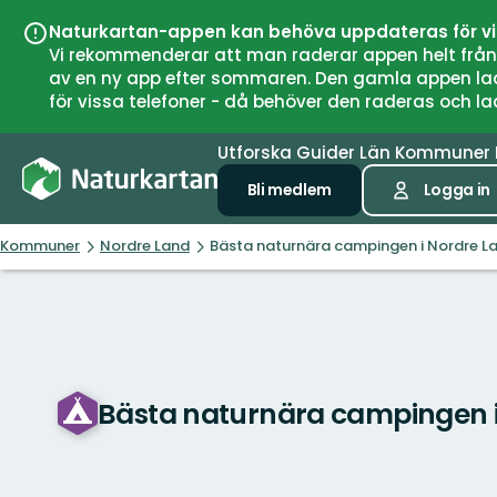
Naturkartan-appen kan behöva uppdateras för v
Vi rekommenderar att man raderar appen helt från si
av en ny app efter sommaren. Den gamla appen laddar
för vissa telefoner - då behöver den raderas och l
Utforska
Guider
Län
Kommuner
Bli medlem
Logga in
Kommuner
Nordre Land
Bästa naturnära campingen i Nordre L
Bästa naturnära campingen i