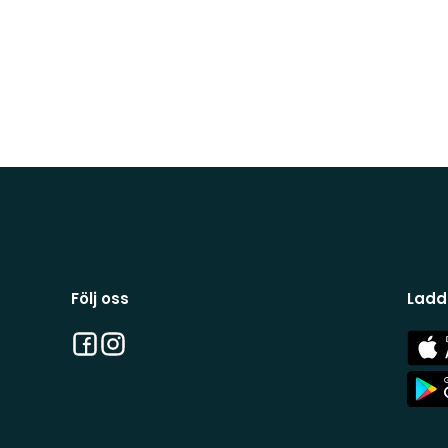
Följ oss
Ladd
Facebook
Instagram
App
Stor
App
Stor