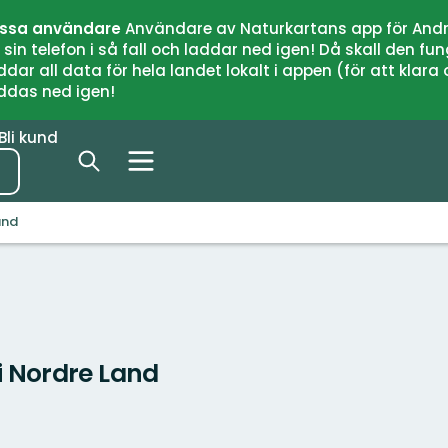
issa användare
Användare av Naturkartans app för Andr
n telefon i så fall och laddar ned igen! Då skall den fun
 all data för hela landet lokalt i appen (för att klara of
addas ned igen!
Bli kund
and
 Nordre Land