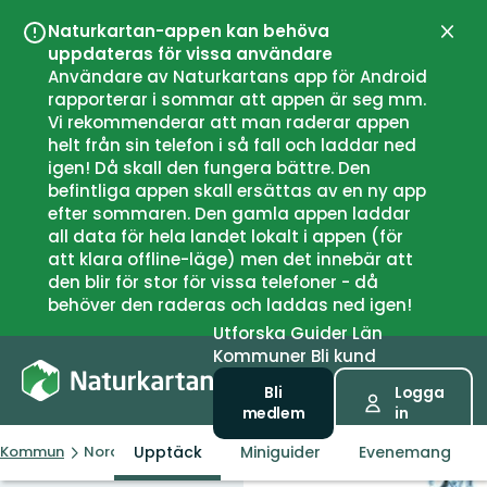
Naturkartan-appen kan behöva
Stän
uppdateras för vissa användare
Användare av Naturkartans app för Android
rapporterar i sommar att appen är seg mm.
Vi rekommenderar att man raderar appen
helt från sin telefon i så fall och laddar ned
igen! Då skall den fungera bättre. Den
befintliga appen skall ersättas av en ny app
efter sommaren. Den gamla appen laddar
all data för hela landet lokalt i appen (för
att klara offline-läge) men det innebär att
den blir för stor för vissa telefoner - då
behöver den raderas och laddas ned igen!
Utforska
Guider
Län
Kommuner
Bli kund
Bli
Logga
medlem
in
Upptäck
Miniguider
Evenemang
Kommun
Nordmaling