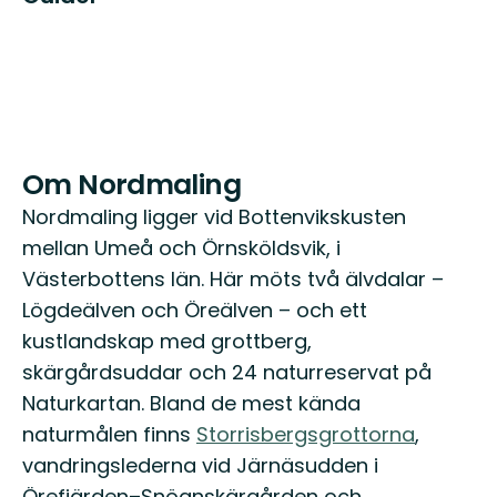
Om Nordmaling
Nordmaling ligger vid Bottenvikskusten
mellan Umeå och Örnsköldsvik, i
Västerbottens län. Här möts två älvdalar –
Lögdeälven och Öreälven – och ett
kustlandskap med grottberg,
skärgårdsuddar och 24 naturreservat på
Naturkartan. Bland de mest kända
naturmålen finns
Storrisbergsgrottorna
,
vandringslederna vid Järnäsudden i
Örefjärden–Snöanskärgården och