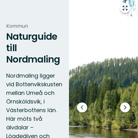
Gå
till
helsk
Kommun
Naturguide
till
Nordmaling
Nordmaling ligger
vid Bottenvikskusten
mellan Umeå och
Örnsköldsvik, i
Västerbottens län.
Föregående
Nästa
bild
bildsp
Här möts två
älvdalar –
Lögdeälven och