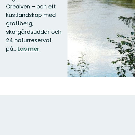
Öreälven – och ett
kustlandskap med
grottberg,
skärgårdsuddar och
24 naturreservat
på…
Läs mer
Karta