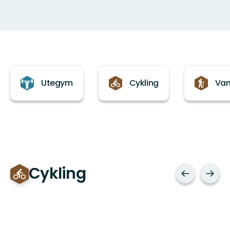
Kategorier
Utegym
Cykling
Van
Cykling