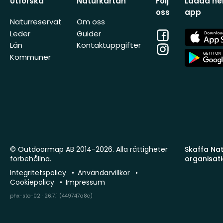
Utforska
Naturkartan
Följ
Ladda ner
oss
app
Naturreservat
Om oss
Facebook
App
Leder
Guider
Store
Län
Kontaktuppgifter
Instagram
App
Kommuner
Store
© Outdoormap AB 2014-2026. Alla rättigheter
Skaffa Natu
förbehållna.
organisat
Integritetspolicy
Användarvillkor
Cookiepolicy
Impressum
phx-sto-02 · 26.7.1 (449747a8c)