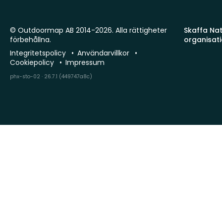
© Outdoormap AB 2014-2026. Alla rättigheter
Skaffa Natu
förbehållna.
organisat
Integritetspolicy
Användarvillkor
Cookiepolicy
Impressum
phx-sto-02 · 26.7.1 (449747a8c)