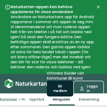
Naturkartan-appen kan behöva
Stän
uppdateras för vissa användare
Användare av Naturkartans app för Android
rapporterar i sommar att appen är seg mm.
Vi rekommenderar att man raderar appen
helt från sin telefon i så fall och laddar ned
igen! Då skall den fungera bättre. Den
befintliga appen skall ersättas av en ny app
efter sommaren. Den gamla appen laddar
all data för hela landet lokalt i appen (för
att klara offline-läge) men det innebär att
den blir för stor för vissa telefoner - då
behöver den raderas och laddas ned igen!
Utforska
Guider
Län
Kommuner
Bli kund
Bli
Logga
medlem
in
Upptäck
Miniguider
Evenemang
Kommuner
Nordkapp