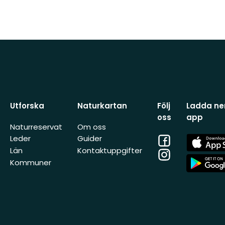
Utforska
Naturkartan
Följ
Ladda ner
oss
app
Naturreservat
Om oss
Facebook
App
Leder
Guider
Store
Län
Kontaktuppgifter
Instagram
App
Kommuner
Store