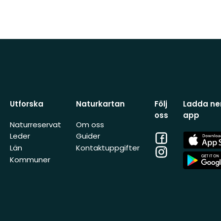
Utforska
Naturkartan
Följ
Ladda ner
oss
app
Naturreservat
Om oss
Facebook
App
Leder
Guider
Store
Län
Kontaktuppgifter
Instagram
App
Kommuner
Store