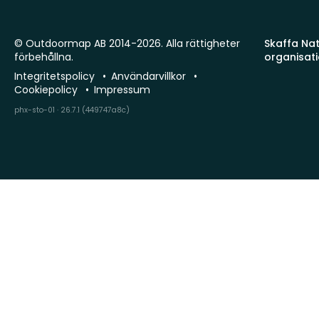
© Outdoormap AB 2014-2026. Alla rättigheter
Skaffa Natu
förbehållna.
organisat
Integritetspolicy
Användarvillkor
Cookiepolicy
Impressum
phx-sto-01 · 26.7.1 (449747a8c)