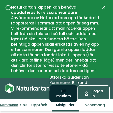
Naturkartan-appen kan behöva
Stän
uppdateras för vissa användare
Användare av Naturkartans app för Android
rapporterar i sommar att appen är seg mm.
Vi rekommenderar att man raderar appen
helt från sin telefon i så fall och laddar ned
igen! Då skall den fungera bättre. Den
befintliga appen skall ersättas av en ny app
efter sommaren. Den gamla appen laddar
all data för hela landet lokalt i appen (för
att klara offline-läge) men det innebär att
den blir för stor för vissa telefoner - då
behöver den raderas och laddas ned igen!
Utforska
Guider
Län
Kommuner
Bli kund
Bli
Logga
medlem
in
Upptäck
Miniguider
Evenemang
Kommuner
Nord-Fron