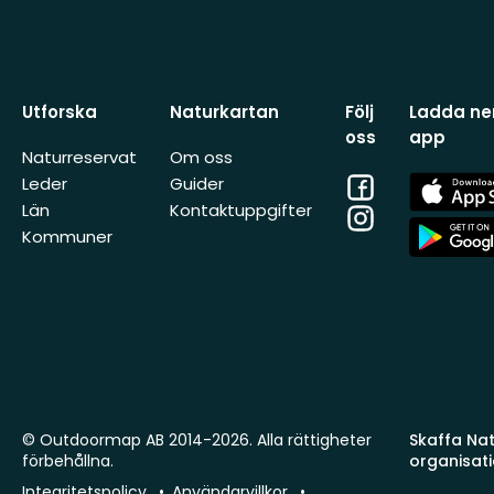
Utforska
Naturkartan
Följ
Ladda ner
oss
app
Naturreservat
Om oss
Facebook
App
Leder
Guider
Store
Län
Kontaktuppgifter
Instagram
App
Kommuner
Store
© Outdoormap AB 2014-2026. Alla rättigheter
Skaffa Natu
förbehållna.
organisat
Integritetspolicy
Användarvillkor