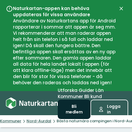
Naturkartan-appen kan behöva
Stän
uppdateras för vissa användare
Användare av Naturkartans app för Android
rapporterar i sommar att appen är seg mm.
Vi rekommenderar att man raderar appen
helt från sin telefon i så fall och laddar ned
igen! Då skall den fungera bättre. Den
befintliga appen skall ersättas av en ny app
efter sommaren. Den gamla appen laddar
all data för hela landet lokalt i appen (för
att klara offline-läge) men det innebär att
den blir för stor för vissa telefoner - då
behöver den raderas och laddas ned igen!
Utforska
Guider
Län
Kommuner
Bli kund
Bli
Logga
medlem
in
Kommuner
Nord-Aurdal
Bästa naturnära campingen i Nord-Au