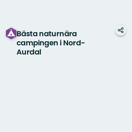
Bästa naturnära
Dela
campingen i Nord-
Aurdal
Karta