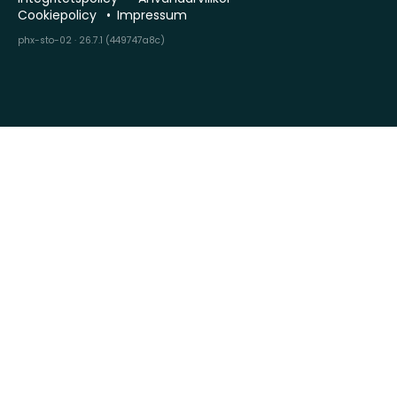
Cookiepolicy
Impressum
phx-sto-02 · 26.7.1 (449747a8c)