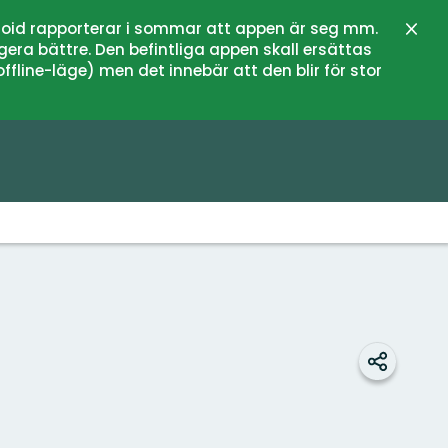
oid rapporterar i sommar att appen är seg mm.
Stän
gera bättre. Den befintliga appen skall ersättas
fline-läge) men det innebär att den blir för stor
Dela