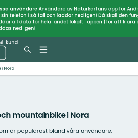
issa användare
Användare av Naturkartans app för Andr
n telefon i så fall och laddar ned igen! Då skall den fun
 all data för hela landet lokalt i appen (för att klara of
addas ned igen!
Bli kund
 i Nora
 och mountainbike i Nora
som är populärast bland våra användare.