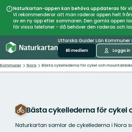
Naturkartan-appen kan behöva uppdateras för v
Vi rekommenderar att man raderar appen helt från si
av en ny app efter sommaren. Den gamla appen laddar
för vissa telefoner - då behöver den raderas och l
Utforska
Guider
Län
Kommuner
Bli medlem
Logga in
Kommuner
Nora
Bästa cykellederna för cykel och mountainbike
Bästa cykellederna för cykel
Naturkartan samlar de cykellederna i Nora 