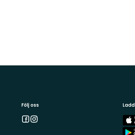
Följ oss
Ladd
Facebook
Instagram
App
Stor
App