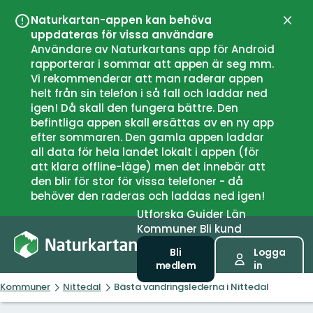
Naturkartan-appen kan behöva
Stän
uppdateras för vissa användare
Användare av Naturkartans app för Android
rapporterar i sommar att appen är seg mm.
Vi rekommenderar att man raderar appen
helt från sin telefon i så fall och laddar ned
igen! Då skall den fungera bättre. Den
befintliga appen skall ersättas av en ny app
efter sommaren. Den gamla appen laddar
all data för hela landet lokalt i appen (för
att klara offline-läge) men det innebär att
den blir för stor för vissa telefoner - då
behöver den raderas och laddas ned igen!
Utforska
Guider
Län
Kommuner
Bli kund
Bli
Logga
medlem
in
Kommuner
Nittedal
Bästa vandringslederna i Nittedal