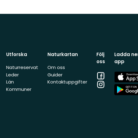
Utforska
Naturkartan
Följ
Ladda ner
oss
app
Naturreservat
Om oss
Facebook
App
Leder
Guider
Store
Län
Kontaktuppgifter
Instagram
App
Kommuner
Store