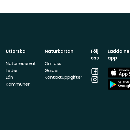
Utforska
Naturkartan
Följ
Ladda ner
oss
app
Naturreservat
Om oss
Facebook
App
Leder
Guider
Store
Län
Kontaktuppgifter
Instagram
App
Kommuner
Store