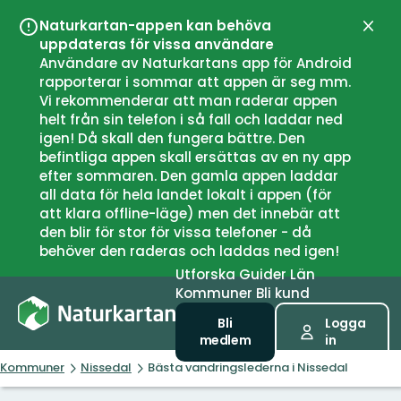
Naturkartan-appen kan behöva
Stän
uppdateras för vissa användare
Användare av Naturkartans app för Android
rapporterar i sommar att appen är seg mm.
Vi rekommenderar att man raderar appen
helt från sin telefon i så fall och laddar ned
igen! Då skall den fungera bättre. Den
befintliga appen skall ersättas av en ny app
efter sommaren. Den gamla appen laddar
all data för hela landet lokalt i appen (för
att klara offline-läge) men det innebär att
den blir för stor för vissa telefoner - då
behöver den raderas och laddas ned igen!
Utforska
Guider
Län
Kommuner
Bli kund
Bli
Logga
medlem
in
Kommuner
Nissedal
Bästa vandringslederna i Nissedal