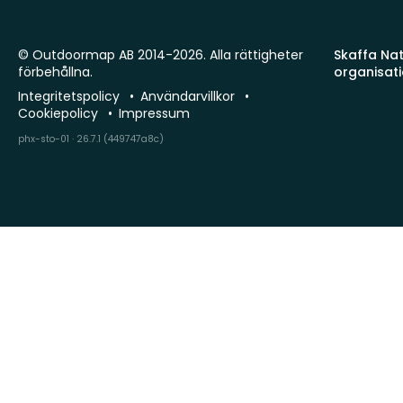
© Outdoormap AB 2014-2026. Alla rättigheter
Skaffa Natu
förbehållna.
organisat
Integritetspolicy
Användarvillkor
Cookiepolicy
Impressum
phx-sto-01 · 26.7.1 (449747a8c)