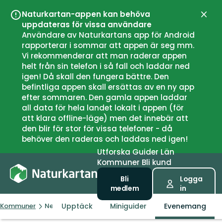
Naturkartan-appen kan behöva
Stän
uppdateras för vissa användare
Användare av Naturkartans app för Android
rapporterar i sommar att appen är seg mm.
Vi rekommenderar att man raderar appen
helt från sin telefon i så fall och laddar ned
igen! Då skall den fungera bättre. Den
befintliga appen skall ersättas av en ny app
efter sommaren. Den gamla appen laddar
all data för hela landet lokalt i appen (för
att klara offline-läge) men det innebär att
den blir för stor för vissa telefoner - då
behöver den raderas och laddas ned igen!
Utforska
Guider
Län
Kommuner
Bli kund
Bli
Logga
medlem
in
Upptäck
Miniguider
Evenemang
Kommuner
Nesodden