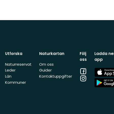
Utforska
Naturkartan
Följ
Ladda ner
oss
app
Naturreservat
Om oss
Facebook
App
Leder
Guider
Store
Län
Kontaktuppgifter
Instagram
App
Kommuner
Store