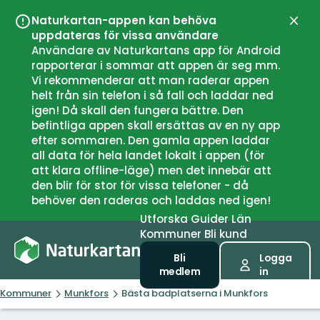
Naturkartan-appen kan behöva
Stän
uppdateras för vissa användare
Användare av Naturkartans app för Android
rapporterar i sommar att appen är seg mm.
Vi rekommenderar att man raderar appen
helt från sin telefon i så fall och laddar ned
igen! Då skall den fungera bättre. Den
befintliga appen skall ersättas av en ny app
efter sommaren. Den gamla appen laddar
all data för hela landet lokalt i appen (för
att klara offline-läge) men det innebär att
den blir för stor för vissa telefoner - då
behöver den raderas och laddas ned igen!
Utforska
Guider
Län
Kommuner
Bli kund
Bli
Logga
medlem
in
Kommuner
Munkfors
Bästa badplatserna i Munkfors