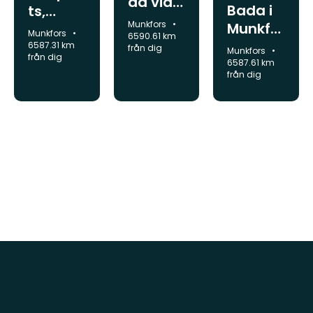
ad vid
Bada i
ts,
Vågsjö
Kommun:
Munkfors
Munkfo
Hästsk
Kommun:
Munkfors
n
6590.61 km
rs-
oholme
6587.31 km
från dig
Kommun:
Munkfors
från dig
Ransät
n
6587.61 km
från dig
er