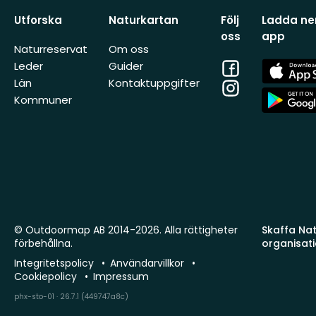
Utforska
Naturkartan
Följ
Ladda ner
oss
app
Naturreservat
Om oss
Facebook
App
Leder
Guider
Store
Län
Kontaktuppgifter
Instagram
App
Kommuner
Store
© Outdoormap AB 2014-2026. Alla rättigheter
Skaffa Natu
förbehållna.
organisat
Integritetspolicy
Användarvillkor
Cookiepolicy
Impressum
phx-sto-01 · 26.7.1 (449747a8c)